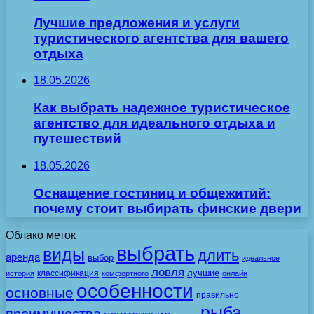
Лучшие предложения и услуги
туристического агентства для вашего
отдыха
18.05.2026
Как выбрать надежное туристическое
агентство для идеального отдыха и
путешествий
18.05.2026
Оснащение гостиниц и общежитий:
почему стоит выбирать финские двери
Облако меток
выбрать
виды
длить
аренда
выбор
идеальное
ловля
лучшие
классификация
история
комфортного
онлайн
особенности
основные
правильно
рыба