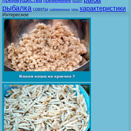
преимущества
применение
рецепт
рыбалка
характеристики
советы
современные
типы
Интересное