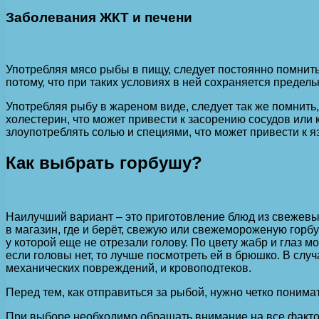
Заболевания ЖКТ и печени
Употребляя мясо рыбы в пищу, следует постоянно помнить
потому, что при таких условиях в ней сохраняется предел
Употребляя рыбу в жареном виде, следует так же помнить
холестерин, что может привести к засорению сосудов или 
злоупотреблять солью и специями, что может привести к яз
Как выбрать горбушу?
Наилучший вариант – это приготовление блюд из свежевыл
в магазин, где и берёт, свежую или свежемороженую горбу
у которой еще не отрезали голову. По цвету жабр и глаз м
если головы нет, то лучше посмотреть ей в брюшко. В случ
механических повреждений, и кровоподтеков.
Перед тем, как отправиться за рыбой, нужно четко понимат
При выборе необходимо обращать внимание на все фактор