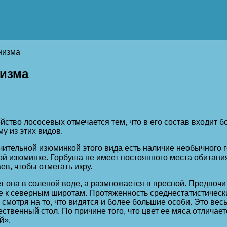
низма
низма
йство лососевых отмечается тем, что в его состав входит 
у из этих видов.
чительной изюминкой этого вида есть наличие необычного 
й изюминке. Горбуша не имеет постоянного места обитания,
ев, чтобы отметать икру.
т она в соленой воде, а размножается в пресной. Предпо
е к северным широтам. Протяженность среднестатистических
е смотря на то, что видятся и более большие особи. Это ве
ественный стол. По причине того, что цвет ее мяса отлича
й».