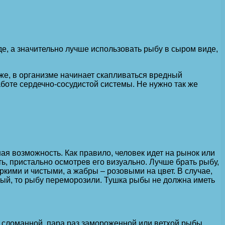
е, а значительно лучше использовать рыбу в сыром виде,
кже, в организме начинает скапливаться вредный
аботе сердечно-сосудистой системы. Не нужно так же
я возможность. Как правило, человек идет на рынок или
ть, пристально осмотрев его визуально. Лучше брать рыбу,
ркими и чистыми, а жабры – розовыми на цвет. В случае,
белый, то рыбу переморозили. Тушка рыбы не должна иметь
 сломанной, пара раз замороженной или ветхой рыбы,