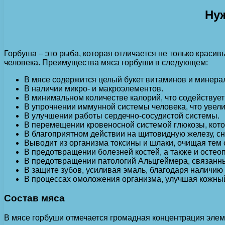
Ну
Горбуша – это рыба, которая отличается не только крас
человека. Преимущества мяса горбуши в следующем:
В мясе содержится целый букет витаминов и минера
В наличии микро- и макроэлементов.
В минимальном количестве калорий, что содействует
В упрочнении иммунной системы человека, что увели
В улучшении работы сердечно-сосудистой системы.
В перемещении кровеносной системой глюкозы, кото
В благоприятном действии на щитовидную железу, с
Выводит из организма токсины и шлаки, очищая тем
В предотвращении болезней костей, а также и остео
В предотвращении патологий Альцгеймера, связанны
В защите зубов, усиливая эмаль, благодаря наличию 
В процессах омоложения организма, улучшая кожный
Состав мяса
В мясе горбуши отмечается громадная концентрация элеме