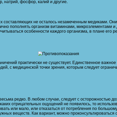
р, натрий, фосфор, калий и другие.
х составляющих не осталось незамеченным медиками. Они с
матично пополнять организм витаминами, микроэлементами
учитываться особенности каждого организма, в плане его р
раничений практически не существует. Единственное важное
дей, с медицинской точки зрения, которым следует огранич
 весьма редко. В любом случае, следует с осторожностью д
каких отрицательных ощущений не появилось, то использова
ть или мало, или отказаться от потребления по большому сч
ужных веществ. Как вариант, можно проконсультироваться с