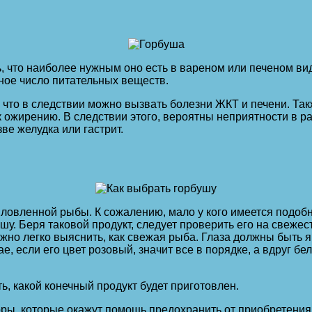
, что наиболее нужным оно есть в вареном или печеном вид
ьное число питательных веществ.
, что в следствии можно вызвать болезни ЖКТ и печени. Та
к ожирению. В следствии этого, вероятны неприятности в р
ве желудка или гастрит.
овленной рыбы. К сожалению, мало у кого имеется подобна
шу. Беря таковой продукт, следует проверить его на свежес
ожно легко выяснить, как свежая рыба. Глаза должны быть я
ае, если его цвет розовый, значит все в порядке, а вдруг 
ь, какой конечный продукт будет приготовлен.
ы, которые окажут помощь предохранить от приобретения