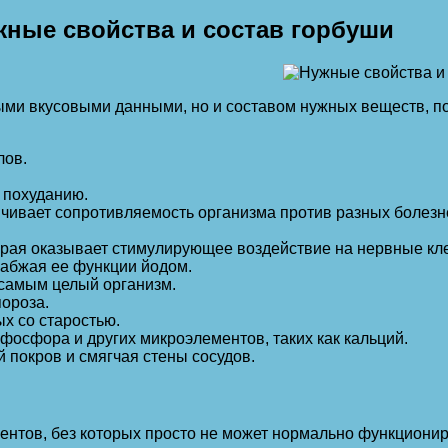
жные свойства и состав горбуши
ивыми вкусовыми данными, но и составом нужных веществ, 
лов.
 похуданию.
чивает сопротивляемость организма против разных болезне
рая оказывает стимулирующее воздействие на нервные кле
набжая ее функции йодом.
 самым целый организм.
пороза.
х со старостью.
фосфора и других микроэлементов, таких как кальций.
 покров и смягчая стены сосудов.
нтов, без которых просто не может нормально функциониро