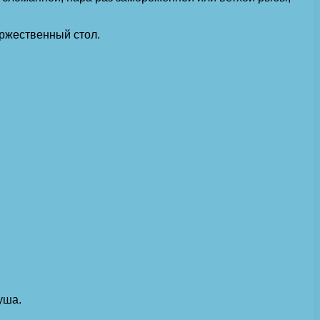
оржественный стол.
уша.