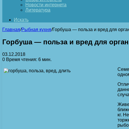
Новости интернета
Литература
Искать
Главная
/
Рыбная кухня
/
Горбуша — польза и вред для орга
Горбуша — польза и вред для орга
03.12.2018
0
Время чтения: 6 мин.
Семе
одном
Отли
данно
случа
Живе
ближ
кг. Н
торж
рыбо