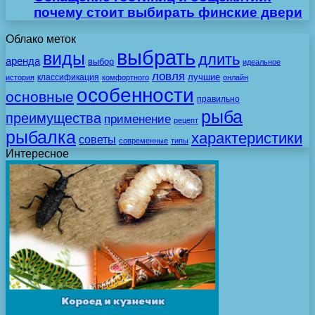
почему стоит выбирать финские двери
Облако меток
выбрать
виды
длить
аренда
выбор
идеальное
ловля
лучшие
классификация
история
комфортного
онлайн
особенности
основные
правильно
рыба
преимущества
применение
рецепт
рыбалка
характеристики
советы
современные
типы
Интересное