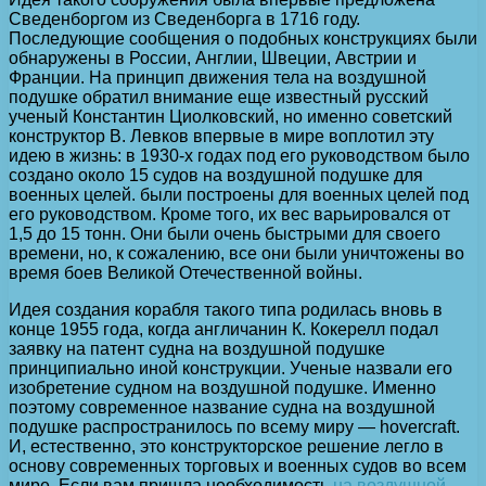
Сведенборгом из Сведенборга в 1716 году.
Последующие сообщения о подобных конструкциях были
обнаружены в России, Англии, Швеции, Австрии и
Франции. На принцип движения тела на воздушной
подушке обратил внимание еще известный русский
ученый Константин Циолковский, но именно советский
конструктор В. Левков впервые в мире воплотил эту
идею в жизнь: в 1930-х годах под его руководством было
создано около 15 судов на воздушной подушке для
военных целей. были построены для военных целей под
его руководством. Кроме того, их вес варьировался от
1,5 до 15 тонн. Они были очень быстрыми для своего
времени, но, к сожалению, все они были уничтожены во
время боев Великой Отечественной войны.
Идея создания корабля такого типа родилась вновь в
конце 1955 года, когда англичанин К. Кокерелл подал
заявку на патент судна на воздушной подушке
принципиально иной конструкции. Ученые назвали его
изобретение судном на воздушной подушке. Именно
поэтому современное название судна на воздушной
подушке распространилось по всему миру — hovercraft.
И, естественно, это конструкторское решение легло в
основу современных торговых и военных судов во всем
мире. Если вам пришла необходимость
на воздушной