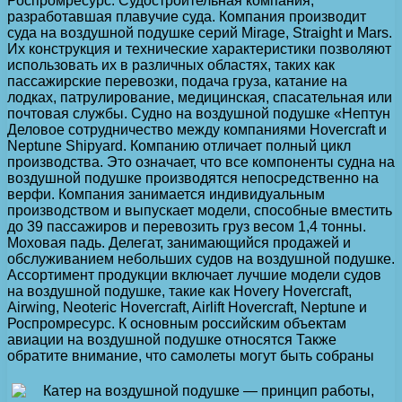
Роспромресурс. Судостроительная компания,
разработавшая плавучие суда. Компания производит
суда на воздушной подушке серий Mirage, Straight и Mars.
Их конструкция и технические характеристики позволяют
использовать их в различных областях, таких как
пассажирские перевозки, подача груза, катание на
лодках, патрулирование, медицинская, спасательная или
почтовая службы. Судно на воздушной подушке «Нептун
Деловое сотрудничество между компаниями Hovercraft и
Neptune Shipyard. Компанию отличает полный цикл
производства. Это означает, что все компоненты судна на
воздушной подушке производятся непосредственно на
верфи. Компания занимается индивидуальным
производством и выпускает модели, способные вместить
до 39 пассажиров и перевозить груз весом 1,4 тонны.
Моховая падь. Делегат, занимающийся продажей и
обслуживанием небольших судов на воздушной подушке.
Ассортимент продукции включает лучшие модели судов
на воздушной подушке, такие как Hovery Hovercraft,
Airwing, Neoteric Hovercraft, Airlift Hovercraft, Neptune и
Роспромресурс. К основным российским объектам
авиации на воздушной подушке относятся Также
обратите внимание, что самолеты могут быть собраны