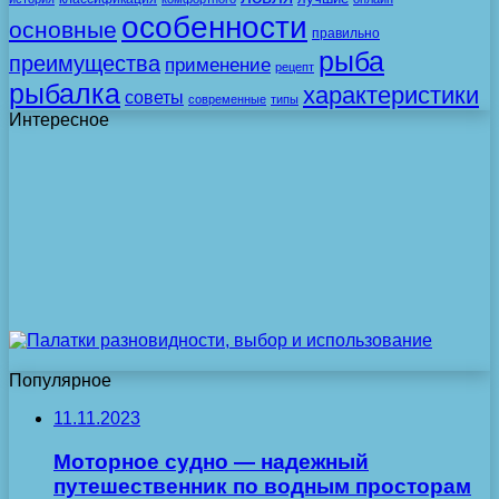
особенности
основные
правильно
рыба
преимущества
применение
рецепт
рыбалка
характеристики
советы
современные
типы
Интересное
Популярное
11.11.2023
Моторное судно — надежный
путешественник по водным просторам