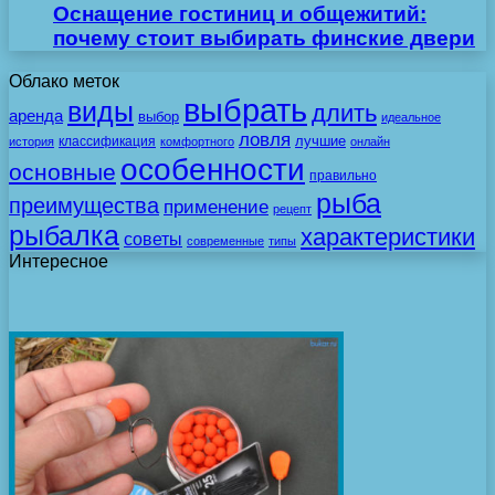
Оснащение гостиниц и общежитий:
почему стоит выбирать финские двери
Облако меток
выбрать
виды
длить
аренда
выбор
идеальное
ловля
лучшие
классификация
история
комфортного
онлайн
особенности
основные
правильно
рыба
преимущества
применение
рецепт
рыбалка
характеристики
советы
современные
типы
Интересное