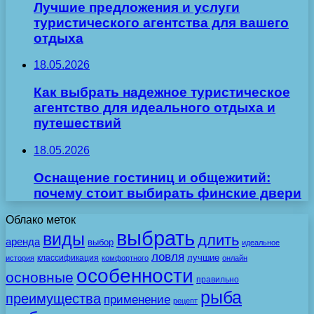
Лучшие предложения и услуги
туристического агентства для вашего
отдыха
18.05.2026
Как выбрать надежное туристическое
агентство для идеального отдыха и
путешествий
18.05.2026
Оснащение гостиниц и общежитий:
почему стоит выбирать финские двери
Облако меток
выбрать
виды
длить
аренда
выбор
идеальное
ловля
лучшие
классификация
история
комфортного
онлайн
особенности
основные
правильно
рыба
преимущества
применение
рецепт