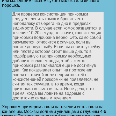
или маленьким числом сухого молока или яичного
порошка.
Для проверки консистенции прикормки
следует слепить комок и бросить его
неподалеку от берега на дно в пределах
видимости. В случае если комок развалится в
течение 10-20 секунд, то значит, консистенция
прикормки подобрана верно. Это, само собой
разумеется, относится к случаю, если вы
ловите донную рыбу. Если вы ловите уклейку
или плотву, которая стоит выше дна, то в
подобранную так прикормку необходимо
добавить излишек воды, чтобы комок
прикормки разваливался еще не достигнув
дна. Как показывает опыт, на протяжении
ловли в стоячей воле неприятностей с
консистенцией прикормки не появляется, не
считая тех случаев, в то время, когда
прикормка весьма вязкая. Иное дело, в то
время, когда вы ловите на водоеме с
достаточно сильным течением.
Хорошим примером ловли на течении есть ловля на
канале им. Москвы долгими удилищами с глубины 4-6