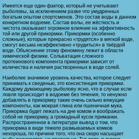
Имеется еще один фактор, который не учитывают
рыболовы, за исключением разве что умудренных
богатым опытом спортсменов. Это состав воды в данном
конкретном водоеме. Состав волы, ее жёсткость и
чистота оказывают огромное влияние на эффективность
той или другой прикормки. Прикормки (особенно
сложные), которые прекрасно «трудятся» в мягкой воде,
смогут весьма неэффективно «трудиться» в твёрдой
воде. Объяснение этому феномену лежит в области
химической физики. Сольватация сложного
протеинового компонента прикормки зависит от
количества и наличия растворенных в воде солей.
Наиболее значимое уровень качества, которое следует
принимать к сведенью, это консистенция прикормки.
Каждому думающему рыболову ясно, что в случае если
ловля происходит в водоеме без течения, то ненужно
добавлять в прикормку такие очень сильно вяжущие
компоненты, как мокрая глина или пшеничная мука.
Прикормка будет лежать на дне комом и воображать
собой не прикормку, а громадный кусок приманки.
Распространенное в литературе вывод о том, что
прикормка в виде тяжело размываемых комков
нехороша, по причине того, что она скоро насыщает