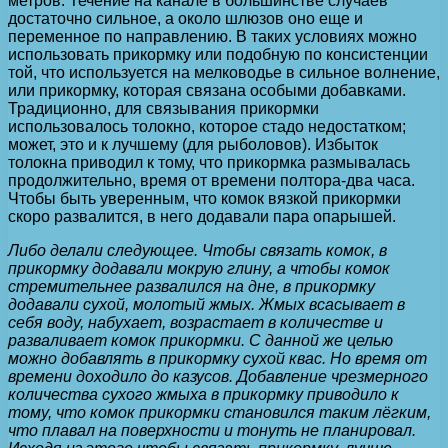
метров. Течение на канале в большинстве случаев
достаточно сильное, а около шлюзов оно еще и
переменное по направлению. В таких условиях можно
использовать прикормку или подобную по консистенции
той, что используется на мелководье в сильное волнение,
или прикормку, которая связана особыми добавками.
Традиционно, для связывания прикормки
использовалось толокно, которое стадо недостатком;
может, это и к лучшему (для рыболовов). Избыток
толокна приводил к тому, что прикормка размывалась
продолжительно, время от времени полтора-два часа.
Чтобы быть уверенным, что комок вязкой прикормки
скоро развалится, в него додавали пара опарышей.
Либо делали следующее. Чтобы связать комок, в
прикормку додавали мокрую глину, а чтобы комок
стремительнее развалился на дне, в прикормку
додавали сухой, молотый жмых. Жмых всасывает в
себя воду, набухает, возрастает в количестве и
разваливает комок прикормки. С данной же целью
можно добавлять в прикормку сухой квас. Но время от
времени доходило до казусов. Добавление чрезмерного
количества сухого жмыха в прикормку приводило к
тому, что комок прикормки становился таким лёгким,
что плавал на поверхности и тонуть не планировал.