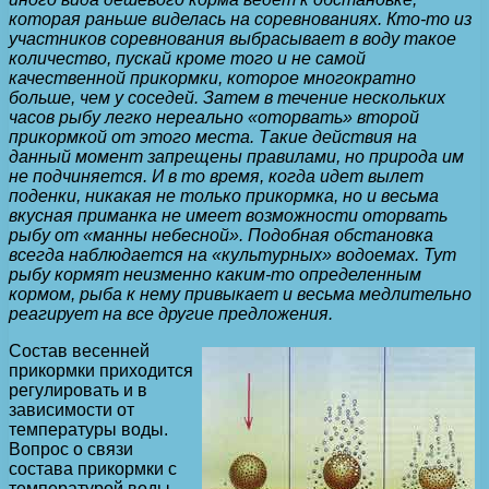
которая раньше виделась на соревнованиях. Кто-то из
участников соревнования выбрасывает в воду такое
количество, пускай кроме того и не самой
качественной прикормки, которое многократно
больше, чем у соседей. Затем в течение нескольких
часов рыбу легко нереально «оторвать» второй
прикормкой от этого места. Такие действия на
данный момент запрещены правилами, но природа им
не подчиняется. И в то время, когда идет вылет
поденки, никакая не только прикормка, но и весьма
вкусная приманка не имеет возможности оторвать
рыбу от «манны небесной». Подобная обстановка
всегда наблюдается на «культурных» водоемах. Тут
рыбу кормят неизменно каким-то определенным
кормом, рыба к нему привыкает и весьма медлительно
реагирует на все другие предложения.
Состав весенней
прикормки приходится
регулировать и в
зависимости от
температуры воды.
Вопрос о связи
состава прикормки с
температурой воды