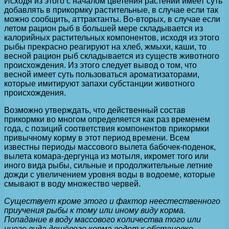
Исходя из этого с началом цветения растений имеет суть
добавлять в прикормку растительные, в случае если так
можно сообщить, аттрактанты. Во-вторых, в случае если
летом рацион рыб в большей мере складывается из
калорийных растительных компонентов, исходя из этого
рыбы прекрасно реагируют на хлеб, жмыхи, каши, то
весной рацион рыб складывается из существ животного
происхождения. Из этого следует вывод о том, что
весной имеет суть пользоваться ароматизаторами,
которые имитируют запахи субстанции животного
происхождения.
Возможно утверждать, что действенный состав
прикормки во многом определяется как раз временем
года, с позиций соответствия компонентов прикормки
привычному корму в этот период времени. Всем
известны периоды массового вылета бабочек-поденок,
вылета комара-дергунца из мотыля, икромет того или
иного вида рыбы, сильные и продолжительные летние
дожди с увеличением уровня воды в водоеме, которые
смывают в воду множество червей.
Существует кроме этого и фактор неестественного
приучения рыбы к тому или иному виду корма.
Попадание в воду массового количества того или
иного вида дешёвого корма ведет к обстановке,