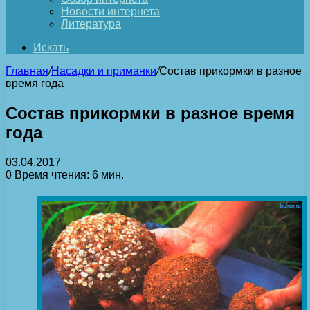
Новости интернета
Литература
Искать
Главная
/
Насадки и приманки
/
Состав прикормки в разное
время года
Состав прикормки в разное время
года
03.04.2017
0
Время чтения: 6 мин.