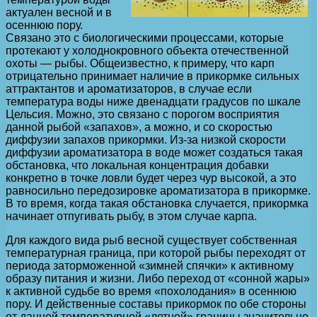
актуален весной и в
осеннюю пору.
Связано это с биологическими процессами, которые
протекают у холоднокровного объекта отечественной
охоты — рыбы. Общеизвестно, к примеру, что карп
отрицательно принимает наличие в прикормке сильных
аттрактантов и ароматизаторов, в случае если
температура воды ниже двенадцати градусов по шкале
Цельсия. Можно, это связано с порогом восприятия
данной рыбой «запахов», а можно, и со скоростью
диффузии запахов прикормки. Из-за низкой скорости
диффузии ароматизатора в воде может создаться такая
обстановка, что локальная концентрация добавки
конкретно в точке ловли будет через чур высокой, а это
равносильно передозировке ароматизатора в прикормке.
В то время, когда такая обстановка случается, прикормка
начинает отпугивать рыбу, в этом случае карпа.
Для каждого вида рыб весной существует собственная
температурная граница, при которой рыбы переходят от
периода заторможенной «зимней спячки» к активному
образу питания и жизни. Либо переход от «сонной жары»
к активной судьбе во время «похолодания» в осеннюю
пору. И действенные составы прикормок по обе стороны
от данной температурной «летней» границы значительно