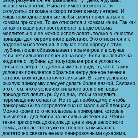
рыбу, разумеется, не правильно. Тут дело, я думаю,
«совсем напротив. Рыба не имеет возможности
«откусить» от комка и скоро теряет к нему интерес. И
лишь громадные донные рыбы смогут привязаться к
комкам прикорма. То же относится и комкам каши. Так как
запах от каши распространяется в воде весьма
медлительно и ее можно использовать только в качестве
привады долговременного действия. Это относится и к
водоемам без течения, в случае если наряду с этим
глубина ловли образовывает пара метров и в случае
если нет сильного волнения на воде. Если вы ловите на
водоеме с глубины до полутора метров в условиях
сильного ветра, то должны иметь в виду то, что в таких
условиях появляется обратное ветру донное течение,
которое можно достаточно сильным. В таких условиях
рыхлую прикормку следует делать более вязкой. Связано
это с тем, что в условиях сильного волнения воды
приходится ловить рыбу со дна, чтобы замедлить
перемещение оснастки. Но тогда необходимо и чтобы
прикормка была сосредоточена на маленькой площади.
Можно кроме того использовать прикормки, которые
вычислены для ловли на не сильный течении. Чтобы
такая прикормка доходила до дна в виде целостного
комка, а после этого уже неспешно размывалась,
достаточно связать ее или панировочными сухарями,