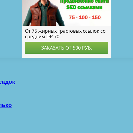
садок
лько