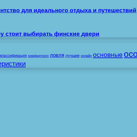
ентство для идеального отдыха и путешествий
му стоит выбирать финские двери
ос
основные
ловля
лучшие
классификация
комфортного
онлайн
еристики