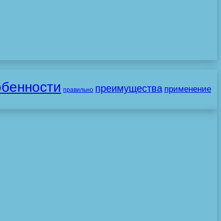
обенности
преимущества
применение
правильно