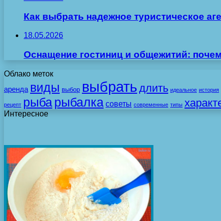
Как выбрать надежное туристическое аг
18.05.2026
Оснащение гостиниц и общежитий: поче
Облако меток
выбрать
виды
длить
аренда
выбор
идеальное
история
рыба
рыбалка
характ
советы
рецепт
современные
типы
Интересное