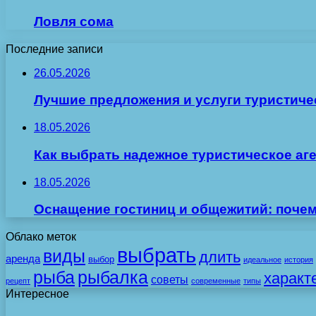
Ловля сома
Последние записи
26.05.2026
Лучшие предложения и услуги туристиче
18.05.2026
Как выбрать надежное туристическое аг
18.05.2026
Оснащение гостиниц и общежитий: поче
Облако меток
выбрать
виды
длить
аренда
выбор
идеальное
история
рыба
рыбалка
характ
советы
рецепт
современные
типы
Интересное