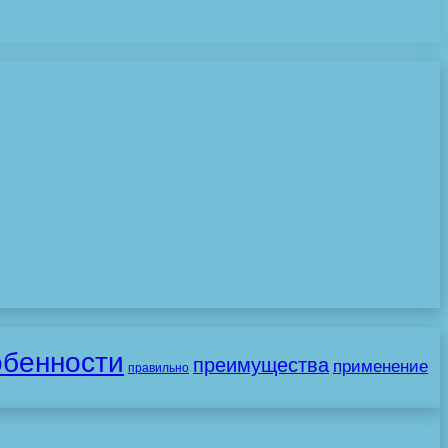
обенности
преимущества
применение
правильно