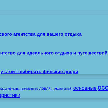
ского агентства для вашего отдыха
ентство для идеального отдыха и путешествий
му стоит выбирать финские двери
ос
основные
ловля
лучшие
классификация
комфортного
онлайн
еристики