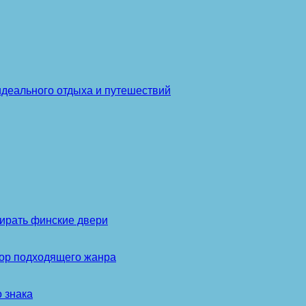
идеального отдыха и путешествий
ирать финские двери
бор подходящего жанра
 знака