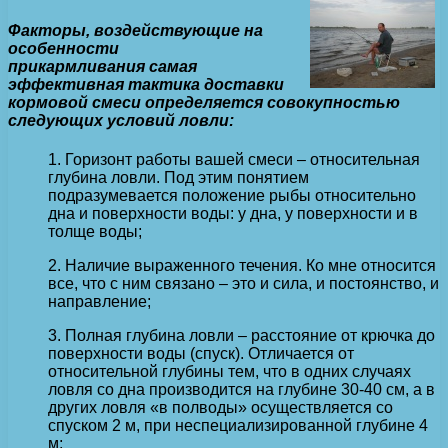
Факторы, воздействующие на
особенности
прикармливания самая
эффективная тактика доставки
кормовой смеси определяется совокупностью
следующих условий ловли:
1. Горизонт работы вашей смеси – относительная
глубина ловли. Под этим понятием
подразумевается положение рыбы относительно
дна и поверхности воды: у дна, у поверхности и в
толще воды;
2. Наличие выраженного течения. Ко мне относится
все, что с ним связано – это и сила, и постоянство, и
направление;
3. Полная глубина ловли – расстояние от крючка до
поверхности воды (спуск). Отличается от
относительной глубины тем, что в одних случаях
ловля со дна производится на глубине 30-40 см, а в
других ловля «в полводы» осуществляется со
спуском 2 м, при неспециализированной глубине 4
м;