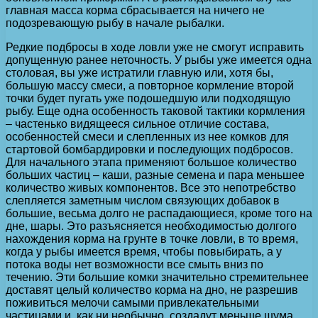
главная масса корма сбрасывается на ничего не
подозревающую рыбу в начале рыбалки.
Редкие подбросы в ходе ловли уже не смогут исправить
допущенную ранее неточность. У рыбы уже имеется одна
столовая, вы уже истратили главную или, хотя бы,
большую массу смеси, а повторное кормление второй
точки будет пугать уже подошедшую или подходящую
рыбу. Еще одна особенность таковой тактики кормления
– частенько видящееся сильное отличие состава,
особенностей смеси и слепленных из нее комков для
стартовой бомбардировки и последующих подбросов.
Для начального этапа применяют большое количество
больших частиц – каши, разные семена и пара меньшее
количество живых компонентов. Все это непотребство
слепляется заметным числом связующих добавок в
большие, весьма долго не распадающиеся, кроме того на
дне, шары. Это разъясняется необходимостью долгого
нахождения корма на грунте в точке ловли, в то время,
когда у рыбы имеется время, чтобы повыбирать, а у
потока воды нет возможности все смыть вниз по
течению. Эти большие комки значительно стремительнее
доставят целый количество корма на дно, не разрешив
поживиться мелочи самыми привлекательными
частицами и, как ни необычно, создадут меньше шума.