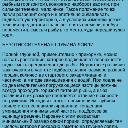
рыбным горизонтом), конкретно наоборот вас или, при
сильном течении, мало ниже. Такое положение точки
ловли разрешит скоро и шепетильно облавливать
подвластную территорию, а в условиях изменяющегося
течения предоставит шанс не терять времени, пробуя
переместить смесь и рыбу в то место, куда передвинулся
корм.
БЕЗОТНОСИТЕЛЬНАЯ ГЛУБИНА ЛОВЛИ
Полной глубиной, применительно к прикормке, можно
назвать расстояние, которое падающая от поверхности
воды смесь преодолевает до рыбы. Вероятные различия
заключаются в частоте подбрасывания, размере разовой
порции, количестве стартового закармливания и,
частично, в методе замешивания с водой. При ловле не
со дна медлительно погружающиеся частицы должны
всегда проходить горизонт питания рыбы, а из-за
различий в их размере появляется отличие в скорости
погружения. Исходя из этого с повышением глубины
появляется неспециализированная тенденция
уменьшения минимальной частоты подбросов за
единицу времени. Наровне с этим возрастает
минимальный размер одной порции, определяемый тем
числом, которое прекрасно заметно на глубине ловли.