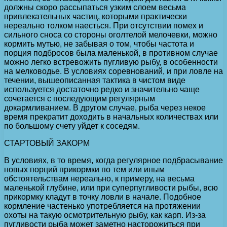
должны скоро рассыпаться узким слоем весьма
привлекательных частиц, которыми практически
нереально толком наесться. При отсутствии помех и
сильного сноса со стороны оголтелой мелочевки, можно
кормить мутью, не забывая о том, чтобы частота и
порция подбросов была маленькой, в противном случае
можно легко встревожить пугливую рыбу, в особенности
на мелководье. В условиях соревнований, и при ловле на
течении, вышеописанная тактика в чистом виде
используется достаточно редко и значительно чаще
сочетается с последующим регулярным
докармливанием. В другом случае, рыба через некое
время прекратит доходить в начальных количествах или
по большому счету уйдет к соседям.
СТАРТОВЫЙ ЗАКОРМ
В условиях, в то время, когда регулярное подбрасывание
новых порций прикормки по тем или иным
обстоятельствам нереально, к примеру, на весьма
маленькой глубине, или при суперпугливости рыбы, всю
прикормку кладут в точку ловли в начале. Подобное
кормление частенько употребляется на протяжении
охоты на такую осмотрительную рыбу, как карп. Из-за
пугливости рыба может заметно насторожиться при