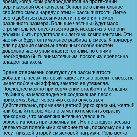
время, когда корм распределяется на протяжении
вертикальной оси конусом. Основное отличительное
свойство смеси наряду с этим – рассыпчатость. Легче
всего добиться рассыпчатости, применяя помол
различного размера. Большие частицы будут мало
стремительнее опускаться ко дну, исходя из этого они
должны быть представлены легкими компонентами. Эти
частички будут оптимальнее разбивать смесь. К примеру,
для придания смеси аналогичных особенностей
довольно часто упоминаются опилки, но с ними
необходимо быть внимательным, поскольку древесина
владеет запахом.
Время от времени советуют для рассыпчатости
добавлять песок, который также сильно рыхлит смесь, но
имеет побочный эффект, заметно ее утяжеляя.
Последнее можно при кормлении столбом на больших
глубинах, на мелководье же содержащая песок
прикормка будет через чур скоро опускаться.
Действительно, применяя цветной (ярко красный, желтый
или белый) песок, можно заметно поменять окраску
прикормки, что может значительно увеличить
эффективность прикармливания. Но не следует весьма
увлекаться подобными компонентами, поскольку они не
несут никакой второй смысловой нагрузки. Роль мелко