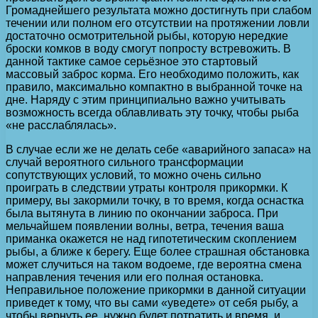
Громаднейшего результата можно достигнуть при слабом
течении или полном его отсутствии на протяжении ловли
достаточно осмотрительной рыбы, которую нередкие
броски комков в воду смогут попросту встревожить. В
данной тактике самое серьёзное это стартовый
массовый заброс корма. Его необходимо положить, как
правило, максимально компактно в выбранной точке на
дне. Наряду с этим принципиально важно учитывать
возможность всегда облавливать эту точку, чтобы рыба
«не расслаблялась».
В случае если же не делать себе «аварийного запаса» на
случай вероятного сильного трансформации
сопутствующих условий, то можно очень сильно
проиграть в следствии утраты контроля прикормки. К
примеру, вы закормили точку, в то время, когда оснастка
была вытянута в линию по окончании заброса. При
мельчайшем появлении волны, ветра, течения ваша
приманка окажется не над гипотетическим скоплением
рыбы, а ближе к берегу. Еще более страшная обстановка
может случиться на таком водоеме, где вероятна смена
направления течения или его полная остановка.
Неправильное положение прикормки в данной ситуации
приведет к тому, что вы сами «уведете» от себя рыбу, а
чтобы вернуть ее, нужно будет потратить и время, и