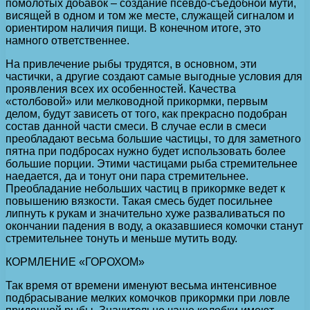
помолотых добавок – создание псевдо-съедобной мути,
висящей в одном и том же месте, служащей сигналом и
ориентиром наличия пищи. В конечном итоге, это
намного ответственнее.
На привлечение рыбы трудятся, в основном, эти
частички, а другие создают самые выгодные условия для
проявления всех их особенностей. Качества
«столбовой» или мелководной прикормки, первым
делом, будут зависеть от того, как прекрасно подобран
состав данной части смеси. В случае если в смеси
преобладают весьма большие частицы, то для заметного
пятна при подбросах нужно будет использовать более
большие порции. Этими частицами рыба стремительнее
наедается, да и тонут они пара стремительнее.
Преобладание небольших частиц в прикормке ведет к
повышению вязкости. Такая смесь будет посильнее
липнуть к рукам и значительно хуже разваливаться по
окончании падения в воду, а оказавшиеся комочки станут
стремительнее тонуть и меньше мутить воду.
КОРМЛЕНИЕ «ГОРОХОМ»
Так время от времени именуют весьма интенсивное
подбрасывание мелких комочков прикормки при ловле