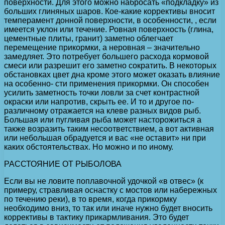
поверхности. Для этого можно набросать «подкладку» из
больших глиняных шаров. Кое-какие коррективы вносит
темперамент донной поверхности, в особенности, , если
имеется уклон или течение. Ровная поверхность (глина,
цементные плиты, гранит) заметно облегчает
перемещение прикормки, а неровная – значительно
замедляет. Это потребует большего расхода кормовой
смеси или разрешит его заметно сократить. В некоторых
обстановках цвет дна кроме этого может оказать влияние
на особенно- сти применения прикормки. Он способен
усилить заметность точки ловли за счет контрастной
окраски или напротив, скрыть ее. И то и другое по-
различному отражается на клеве разных видов рыб.
Большая или пугливая рыба может насторожиться а
также возразить таким несоответствием, а вот активная
или небольшая обрадуется и вас «не оставит» ни при
каких обстоятельствах. Но можно и по иному.
РАССТОЯНИЕ ОТ РЫБОЛОВА
Если вы не ловите поплавочной удочкой «в отвес» (к
примеру, стравливая оснастку с мостов или набережных
по течению реки), в то время, когда прикормку
необходимо вниз, то так или иначе нужно будет вносить
коррективы в тактику прикармливания. Это будет