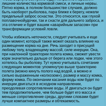
лишние количества кормовой смеси, и личные нервы.
Пятно корма, в полном большинстве случаев, должно
быть наоборот рыболова, пара ближе к берегу, нежели
предельный заброс оснастки. Это относится, как глухой
поплавочнойудочки, так и снасти для дальнего заброса, и
эта отличие и будет вашим «аварийным запасом» при
трансформации условий ловли.
Чтобы избежать неточности, следует учитывать и еще
один момент, который также может оказать влияние на
размещение корма на дне. Речь заходит о присущей
любому телу, владеющему массой, силе инерции. Она,
при наклонной траектории полета комка, сможет увести
корм значительно дальше от берега или лодки, чем этого
хотелось бы рыболову. Тут нужно учитывать сочетание
следующих моментов: упомянутую выше траекторию
полета (можно кинуть полого над водой, а можно и
сильно выраженным «колхозом»), размер и массу комка,
форму комка. По окончании касания воды ком будет по
инерции двигаться в исходном направлении,
преодолевая сопротивление воды. И двигаться он будет
тем продолжительнее, чем больше будет его масса и
меньше сопротивление среды, другими словами будет
лучше компактнее размеры и обтекаемость.