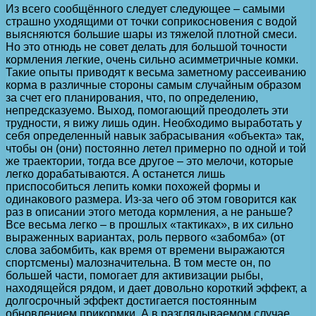
Из всего сообщённого следует следующее – самыми
страшно уходящими от точки соприкосновения с водой
выясняются большие шары из тяжелой плотной смеси.
Но это отнюдь не совет делать для большой точности
кормления легкие, очень сильно асимметричные комки.
Такие опыты приводят к весьма заметному рассеиванию
корма в различные стороны самым случайным образом
за счет его планирования, что, по определению,
непредсказуемо. Выход, помогающий преодолеть эти
трудности, я вижу лишь один. Необходимо выработать у
себя определенный навык забрасывания «объекта» так,
чтобы он (они) постоянно летел примерно по одной и той
же траектории, тогда все другое – это мелочи, которые
легко дорабатываются. А останется лишь
приспособиться лепить комки похожей формы и
одинакового размера. Из-за чего об этом говорится как
раз в описании этого метода кормления, а не раньше?
Все весьма легко – в прошлых «тактиках», в их сильно
выраженных вариантах, роль первого «забомба» (от
слова забомбить, как время от времени выражаются
спортсмены) малозначительна. В том месте он, по
большей части, помогает для активизации рыбы,
находящейся рядом, и дает довольно короткий эффект, а
долгосрочный эффект достигается постоянным
обновлением прикормки. А в разглядываемом случае