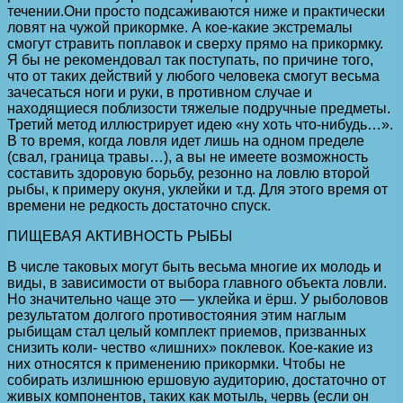
течении.Они просто подсаживаются ниже и практически
ловят на чужой прикормке. А кое-какие экстремалы
смогут стравить поплавок и сверху прямо на прикормку.
Я бы не рекомендовал так поступать, по причине того,
что от таких действий у любого человека смогут весьма
зачесаться ноги и руки, в противном случае и
находящиеся поблизости тяжелые подручные предметы.
Третий метод иллюстрирует идею «ну хоть что-нибудь…».
В то время, когда ловля идет лишь на одном пределе
(свал, граница травы…), а вы не имеете возможность
составить здоровую борьбу, резонно на ловлю второй
рыбы, к примеру окуня, уклейки и т.д. Для этого время от
времени не редкость достаточно спуск.
ПИЩЕВАЯ АКТИВНОСТЬ РЫБЫ
В числе таковых могут быть весьма многие их молодь и
виды, в зависимости от выбора главного объекта ловли.
Но значительно чаще это — уклейка и ёрш. У рыболовов
результатом долгого противостояния этим наглым
рыбищам стал целый комплект приемов, призванных
снизить коли- чество «лишних» поклевок. Кое-какие из
них относятся к применению прикормки. Чтобы не
собирать излишнюю ершовую аудиторию, достаточно от
живых компонентов, таких как мотыль, червь (если он