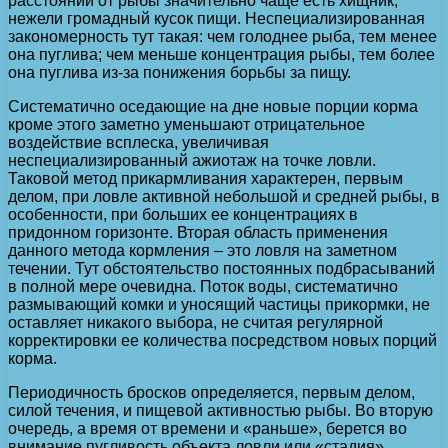
расстоянии от рыбы значительно чаще есть хищник,
нежели громадный кусок пищи. Неспециализированная
закономерность тут такая: чем голоднее рыба, тем менее
она пуглива; чем меньше концентрация рыбы, тем более
она пуглива из-за понижения борьбы за пищу.
Систематично оседающие на дне новые порции корма
кроме этого заметно уменьшают отрицательное
воздействие всплеска, увеличивая
неспециализированный ажиотаж на точке ловли.
Таковой метод прикармливания характерен, первым
делом, при ловле активной небольшой и средней рыбы, в
особенности, при больших ее концентрациях в
придонном горизонте. Вторая область применения
данного метода кормления – это ловля на заметном
течении. Тут обстоятельство постоянных подбрасываний
в полной мере очевидна. Поток воды, систематично
размывающий комки и уносящий частицы прикормки, не
оставляет никакого выбора, не считая регулярной
корректировки ее количества посредством новых порций
корма.
Периодичность бросков определяется, первым делом,
силой течения, и пищевой активностью рыбы. Во вторую
очередь, а время от времени и «раньше», берется во
внимание пугливость объекта ловли или «стадия»