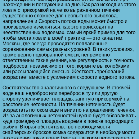
нахождении и погружении на дне. Как раз исходя из этого
ловля с прикормкой на четко выраженном течении
существенно сложнее для неопытного рыболова.
направление и Скорость потока воды может быстро и
произвольно изменяться, как это происходит на
неестественных водоемах. самый яркий пример для того
чтобы места ловли в моей практике — это канал им.
Москвы, где всегда проводятся поплавочные
соревнования самых разных уровней. В таких условиях,
кроме верно подобранной смеси, непременно
ответственны такие умения, как регулярность и точность
подбросов, независимо от того, кормите вы колобками
или рассыпающейся смесью. Жесткость требований
возрастает вместе с усилением скорости водного потока.
Обстоятельство аналогичного в следующем. В стоячей
воде ваш недоброс или переброс в ту или другую
сторону увеличивает площадь, занятую прикормкой на
расстояние неточности. На течении неточность будет
возрастать потоком еще и вниз по направлению течения.
Из-за аналогичных неточностей нужно будет облавливать
куда громадную площадь водоема в поиске подходящих
рыбин. Вторая обстоятельство необходимости
снайперских бросков комка содержится в необходимости
нахождения точки ловли (места, где корм пересекается с