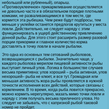
небольшой или рубленный), опарыш.
«Противоуклеечное» прикармливание осуществляется
не довольно часто и в обязательном порядке плотными
комками, не разваливающимися в том месте, где
кормится эта рыбешка. Чем реже будут подбросы, тем
меньше у уклейки останется предлогов крутиться у места
ловли. Действительно, не следует наряду с этим
функционировать в ущерб действенному привлечению
донной рыбы. Для этого стоит расширить размер разовой
порции прикормки и главное количество корма
доставлять в точку ловли в начале рыбалки.
Это одна из основных тем сетований рыболовов,
возвращающихся с рыбалки. Значительно чаще, у
каждого рыболова мерилом пищевой активности рыбы
выступает личный улов. Логика в большинстве случаев
весьма примитивна: улов хороший – рыба активная, улов
нехорошей– рыба не клюет, и все тут. Громадная или
меньшая активность жора рыбы проявляется в нужной
точности исполнения всех действий, которые связаны с
кормлением. В то время, когда рыба ловится прекрасно,
можно кормить нерегулярно, мазать мимо точки ловли и
наряду с этим получать весьма приличного улова. Но
следует не забывать, что с капризной рыбой таковой
номер не пройдет.