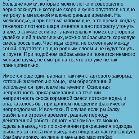
большие комки, которые можно легко и совершенно
верно закинуть и которые скоро и кучно опустятся на дно
нетронутыми всякой мелочью раньше времени. На
мелководье, и при весьма мягком дне, в то время, когда у
тяжелого плотного шара имеется шанс попросту утонуть
в иле, в случае если нет значительных помех со стороны
уклейки и ей аналогичных, можно забрасывать кормовую
смесь россыпью. Частицы корма, не склеенные между
собой, опустятся на дно ровным слоем и не будут тонуть
в грунте. При подобном забрасывании появится немного
меньше шума, не смотря на то, что это уже не так
принципиально.
Имеется еще один вариант тактики стартового закорма,
который значительно чаще, чем обрисованный,
используется при ловле на течении. Основная
неприятность прикармливания на течении –
неприятность сноса кормовой смеси потоком воды, и
она, казалось бы, при данном поведении фактически
непреодолима. И все-таки. В случае если рыбалку
разбить на отрезки времени, равные периоду
действенной работы одного «забомба», то можно
сделать вывод, что по окончании прекращения подхода
рыбы из-за сноса или выедания пищевых частиц следует
бомбардировку, но лишь в меньших масштабах,