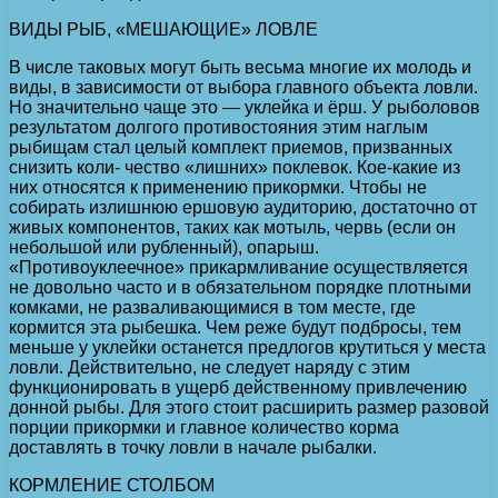
ВИДЫ РЫБ, «МЕШАЮЩИЕ» ЛОВЛЕ
В числе таковых могут быть весьма многие их молодь и
виды, в зависимости от выбора главного объекта ловли.
Но значительно чаще это — уклейка и ёрш. У рыболовов
результатом долгого противостояния этим наглым
рыбищам стал целый комплект приемов, призванных
снизить коли- чество «лишних» поклевок. Кое-какие из
них относятся к применению прикормки. Чтобы не
собирать излишнюю ершовую аудиторию, достаточно от
живых компонентов, таких как мотыль, червь (если он
небольшой или рубленный), опарыш.
«Противоуклеечное» прикармливание осуществляется
не довольно часто и в обязательном порядке плотными
комками, не разваливающимися в том месте, где
кормится эта рыбешка. Чем реже будут подбросы, тем
меньше у уклейки останется предлогов крутиться у места
ловли. Действительно, не следует наряду с этим
функционировать в ущерб действенному привлечению
донной рыбы. Для этого стоит расширить размер разовой
порции прикормки и главное количество корма
доставлять в точку ловли в начале рыбалки.
КОРМЛЕНИЕ СТОЛБОМ