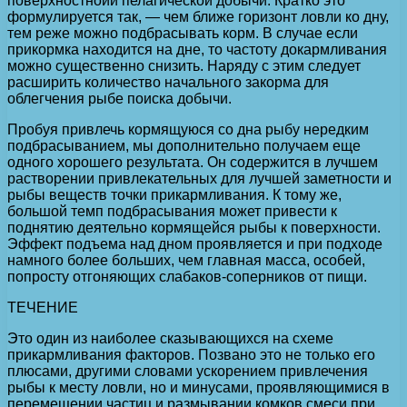
поверхностнойи пелагической добычи. Кратко это
формулируется так, — чем ближе горизонт ловли ко дну,
тем реже можно подбрасывать корм. В случае если
прикормка находится на дне, то частоту докармливания
можно существенно снизить. Наряду с этим следует
расширить количество начального закорма для
облегчения рыбе поиска добычи.
Пробуя привлечь кормящуюся со дна рыбу нередким
подбрасыванием, мы дополнительно получаем еще
одного хорошего результата. Он содержится в лучшем
растворении привлекательных для лучшей заметности и
рыбы веществ точки прикармливания. К тому же,
большой темп подбрасывания может привести к
поднятию деятельно кормящейся рыбы к поверхности.
Эффект подъема над дном проявляется и при подходе
намного более больших, чем главная масса, особей,
попросту отгоняющих слабаков-соперников от пищи.
ТЕЧЕНИЕ
Это один из наиболее сказывающихся на схеме
прикармливания факторов. Позвано это не только его
плюсами, другими словами ускорением привлечения
рыбы к месту ловли, но и минусами, проявляющимися в
перемещении частиц и размывании комков смеси при