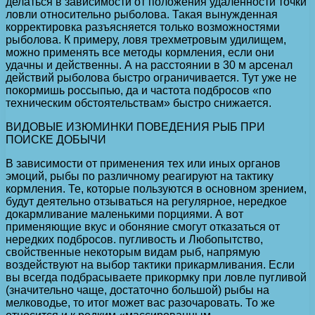
делаться в зависимости от положения удаленности точки
ловли относительно рыболова. Такая вынужденная
корректировка разъясняется только возможностями
рыболова. К примеру, ловя трехметровым удилищем,
можно применять все методы кормления, если они
удачны и действенны. А на расстоянии в 30 м арсенал
действий рыболова быстро ограничивается. Тут уже не
покормишь россыпью, да и частота подбросов «по
техническим обстоятельствам» быстро снижается.
ВИДОВЫЕ ИЗЮМИНКИ ПОВЕДЕНИЯ РЫБ ПРИ
ПОИСКЕ ДОБЫЧИ
В зависимости от применения тех или иных органов
эмоций, рыбы по различному реагируют на тактику
кормления. Те, которые пользуются в основном зрением,
будут деятельно отзываться на регулярное, нередкое
докармливание маленькими порциями. А вот
применяющие вкус и обоняние смогут отказаться от
нередких подбросов. пугливость и Любопытство,
свойственные некоторым видам рыб, напрямую
воздействуют на выбор тактики прикармливания. Если
вы всегда подбрасываете прикормку при ловле пугливой
(значительно чаще, достаточно большой) рыбы на
мелководье, то итог может вас разочаровать. То же