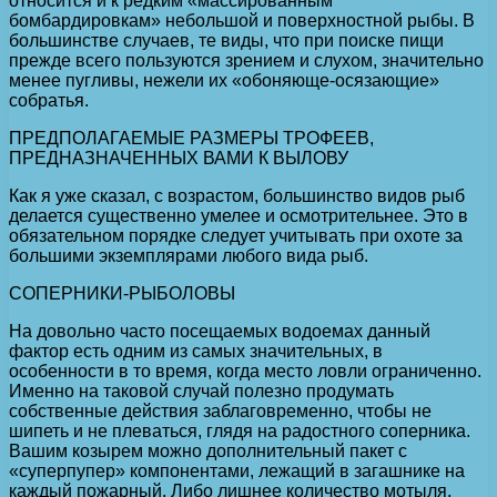
относится и к редким «массированным
бомбардировкам» небольшой и поверхностной рыбы. В
большинстве случаев, те виды, что при поиске пищи
прежде всего пользуются зрением и слухом, значительно
менее пугливы, нежели их «обоняюще-осязающие»
собратья.
ПРЕДПОЛАГАЕМЫЕ РАЗМЕРЫ ТРОФЕЕВ,
ПРЕДНАЗНАЧЕННЫХ ВАМИ К ВЫЛОВУ
Как я уже сказал, с возрастом, большинство видов рыб
делается существенно умелее и осмотрительнее. Это в
обязательном порядке следует учитывать при охоте за
большими экземплярами любого вида рыб.
СОПЕРНИКИ-РЫБОЛОВЫ
На довольно часто посещаемых водоемах данный
фактор есть одним из самых значительных, в
особенности в то время, когда место ловли ограниченно.
Именно на таковой случай полезно продумать
собственные действия заблаговременно, чтобы не
шипеть и не плеваться, глядя на радостного соперника.
Вашим козырем можно дополнительный пакет с
«суперпупер» компонентами, лежащий в загашнике на
каждый пожарный. Либо лишнее количество мотыля,