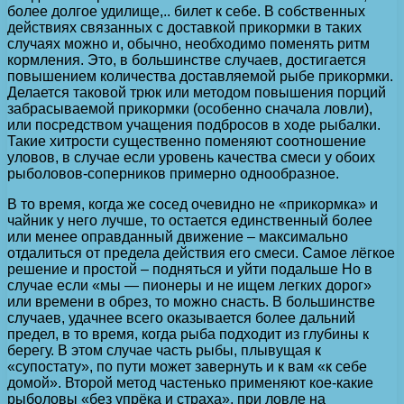
более долгое удилище,.. билет к себе. В собственных
действиях связанных с доставкой прикормки в таких
случаях можно и, обычно, необходимо поменять ритм
кормления. Это, в большинстве случаев, достигается
повышением количества доставляемой рыбе прикормки.
Делается таковой трюк или методом повышения порций
забрасываемой прикормки (особенно сначала ловли),
или посредством учащения подбросов в ходе рыбалки.
Такие хитрости существенно поменяют соотношение
уловов, в случае если уровень качества смеси у обоих
рыболовов-соперников примерно однообразное.
В то время, когда же сосед очевидно не «прикормка» и
чайник у него лучше, то остается единственный более
или менее оправданный движение – максимально
отдалиться от предела действия его смеси. Самое лёгкое
решение и простой – подняться и уйти подальше Но в
случае если «мы — пионеры и не ищем легких дорог»
или времени в обрез, то можно снасть. В большинстве
случаев, удачнее всего оказывается более дальний
предел, в то время, когда рыба подходит из глубины к
берегу. В этом случае часть рыбы, плывущая к
«супостату», по пути может завернуть и к вам «к себе
домой». Второй метод частенько применяют кое-какие
рыболовы «без упрёка и страха», при ловле на