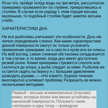
Ясно что, пройдя толщу воды на три метра, рассыпчатая
прикормка «размажется» по глубине, превратившись в
столбик. В случае если наряду с этим порция весьма
маленькая, то подобный столбик будет заметен весьма
слабо.
ХАРАКТЕРИСТИКИ ДНА
Не все рыболовы учитывают эти особенности. Дать им
четкое определение сложно. Кое-какие характеристики
донной поверхности смогут не только усложнить
применение прикормки, но и свести к нулю все ее плюсы.
На мой взгляд, самая сложная обстановка складывается
в том случае, в то время, когда дно имеет достаточно
резкий уклон. Комки прикормки стремятся сползти или
скатиться до упора, а рыба следует за ними. Рыболов же
остается сидеть на берегу и с большим удивлением
разводить руками, — «Не клюет!». Бурное течение
многократно усиливает проблему. Разрешить ее можно
несколькими методами.
Первый – весьма асимметричные (плоские)
комки, которые более или менее устойчивы на
наклонной поверхности. Положить такие
«лепешки» в одну точку – громадная