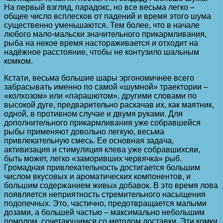
На первый взгляд, парадокс, но все весьма легко –
общее число всплесков от падений и время этого шума
существенно уменьшаются. Тем более, что в начале
любого мало-мальски значительного прикармливания,
рыба на некое время настораживается и отходит на
надёжное расстояние, чтобы не контузило шальным
комком.
Кстати, весьма большие шары эргономичнее всего
забрасывать именно по самой «шумной» траектории –
«колхозом» или «парашютом», другими словами по
высокой дуге, предварительно раскачав их, как маятник,
одной, в противном случае и двумя руками. Для
дополнительного прикармливания уже собравшейся
рыбы применяют довольно легкую, весьма
привлекательную смесь. Ее основная задача,
активизация и стимуляция клева уже собравшихсяи,
быть может, легко «заморивших червячка» рыб.
Громадная привлекательность достигается большим
числом вкусовых и ароматических компонентов, и
большим содержанием живых добавок. В это время лова
появляется неприятность стремительного насыщения
подопечных. Это, частично, предотвращается малыми
дозами, а большей частью – максимально небольшим
помолом, сочетающимся со методом доставки. Эти комки