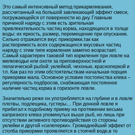
Это самый интенсивный метод прикармливания,
рассчитанный на большой завлекающий эффект смеси,
погружающейся от поверхности ко дну. Главным
причиной наряду с этим есть зрительная
привлекательность частиц корма, находящихся в толще
воды: их яркость, размер, перемещение при опускании.
Сильно отражается вкус прикормки,так как
растворимость всех содержащихся вкусовых частиц
наряду с этим типе кормления заметно возрастает.
Самый характерен таковой тип кормления при ловле на
мелководье или охоте за приповерхностной и
пелагической рыбой: уклейкой, чехонью, красноперкой и
т.п. Как раз по этим обстоятельствам начальная порция
прикормки мала. Основное условие постоянства клева –
регулярность подбросов, снабжающая постоянное
наличие частиц корма в горизонте ловли.
Значительно реже он употребляется на глубине и в ловле
плотвы, подлещика, густеры… При донной ловле я
прибегал к подобному приему на протяжении весьма
капризного клева упомянутых выше рыб, но лишь при
отсутствии активного противодействия со стороны
уклейки и другой «силеперки». Громаднейший эффект от
столба прикормки проявляется в стоячей воде,в то