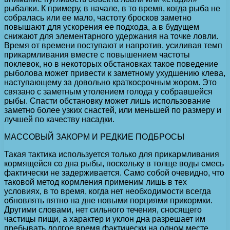
рыбалки. К примеру, в начале, в то время, когда рыба не
собралась или ее мало, частоту бросков заметно
повышают для ускорения ее подхода, а в будущем
снижают для элементарного удержания на точке ловли.
Время от времени поступают и напротив, усиливая темп
прикармливания вместе с повышением частоты
поклевок, но в некоторых обстановках такое поведение
рыболова может привести к заметному ухудшению клева,
наступающему за довольно краткосрочным жором. Это
связано с заметным утолением голода у собравшейся
рыбы. Спасти обстановку может лишь использование
заметно более узких снастей, или меньшей по размеру и
лучшей по качеству насадки.
МАССОВЫЙ ЗАКОРМ И РЕДКИЕ ПОДБРОСЫ
Такая тактика используется только для прикармливания
кормящейся со дна рыбы, поскольку в толще воды смесь
фактически не задерживается. Само собой очевидно, что
таковой метод кормления применим лишь в тех
условиях, в то время, когда нет необходимости всегда
обновлять пятно на дне новыми порциями прикормки.
Другими словами, нет сильного течения, сносящего
частицы пищи, а характер и уклон дна разрешает им
пребывать долгое время фактически на одном месте.