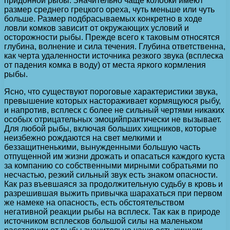
придонной рыбы. Значительно чаще колобки имеют
размер среднего грецкого ореха, чуть меньше или чуть
больше. Размер подбрасываемых конкретно в ходе
ловли комков зависит от окружающих условий и
осторожности рыбы. Прежде всего к таковым относятся
глубина, волнение и сила течения. Глубина ответственна,
как черта удаленности источника резкого звука (всплеска
от падения комка в воду) от места яркого кормления
рыбы.
Ясно, что существуют пороговые характеристики звука,
превышение которых настораживает кормящуюся рыбу,
и напротив, всплеск с более не сильный чертями никаких
особых отрицательных эмоцийпрактически не вызывает.
Для любой рыбы, включая больших хищников, которые
неизбежно рождаются на свет мелкими и
беззащитненькими, вынужденными большую часть
отпущенной им жизни дрожать и опасаться каждого куста
за компанию со собственными мирными собратьями по
несчастью, резкий сильный звук есть знаком опасности.
Как раз въевшаяся за продолжительную судьбу в кровь и
разрешившая выжить привычка шарахаться при первом
же намеке на опасность, есть обстоятельством
негативной реакции рыбы на всплеск. Так как в природе
источником всплесков большой силы на маленьком