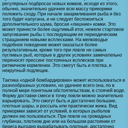
регулярных подбросах новых комков, исходя из этого,
обычно, значительно удачнее всю массу прикормки
положить сходу. При начале закармливания рыба и без
того будет напугана, и не следует беспокоиться
дополнительного шума, бросая «лишние» комки. Это
может принести более ощутимый итог, нежели стартовое
запугивание рыбы с последующим ее периодическим
стращанием новыми всплесками. На мелководье
подобное поведение может оказаться более
результативным, кроме того при ловле не самых
пугливых рыб, которые в других условиях замечательно
переносят прессинг постоянных всплесков при
ритмичном кормлении. Это смогут быть и плотва, и
некрупный подлещик.
Тактика «одной бомбардировки» может использоваться в
разнообразных условиях, но удачнее всего она, по в
полной мере понятным обстоятельствам, в стоячей воде.
Форму доставки смеси в точку ловли можно значительно
варьировать. Это смогут быть и достаточно большие,
плотные шары, и россыпь или практически жижа. Вид
прикормки зависит от условий, в которых рыболов
должен ею пользоваться. При ловле на громадных
глубинах, плотном дне или на большом растоянии от
берега выгодно вырабатывать плотные, достаточно