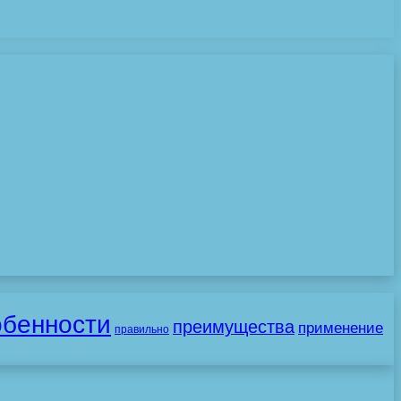
обенности
преимущества
применение
правильно