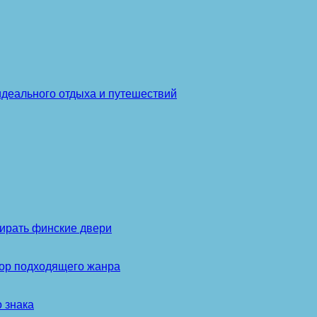
идеального отдыха и путешествий
ирать финские двери
бор подходящего жанра
 знака