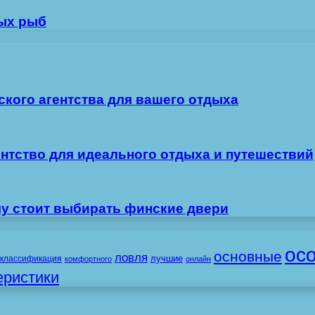
ных рыб
ского агентства для вашего отдыха
ентство для идеального отдыха и путешествий
му стоит выбирать финские двери
ос
основные
ловля
лучшие
классификация
комфортного
онлайн
еристики