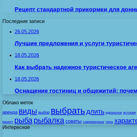
Рецепт стандартной прикормки для дон
Последние записи
26.05.2026
Лучшие предложения и услуги туристиче
18.05.2026
Как выбрать надежное туристическое аг
18.05.2026
Оснащение гостиниц и общежитий: поче
Облако меток
выбрать
виды
длить
аренда
выбор
идеальное
история
рыба
рыбалка
характ
советы
рецепт
современные
типы
Интересное