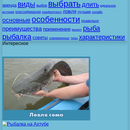
выбрать
виды
длить
аренда
выбор
идеальное
ловля
лучшие
классификация
история
комфортного
онлайн
особенности
основные
правильно
рыба
преимущества
применение
рецепт
рыбалка
характеристики
советы
современные
типы
Интересное