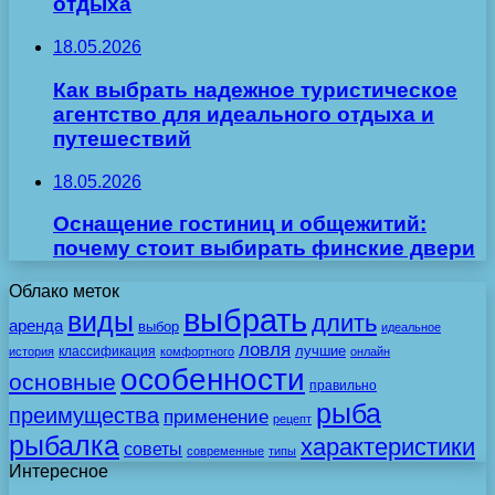
отдыха
18.05.2026
Как выбрать надежное туристическое
агентство для идеального отдыха и
путешествий
18.05.2026
Оснащение гостиниц и общежитий:
почему стоит выбирать финские двери
Облако меток
выбрать
виды
длить
аренда
выбор
идеальное
ловля
лучшие
классификация
история
комфортного
онлайн
особенности
основные
правильно
рыба
преимущества
применение
рецепт
рыбалка
характеристики
советы
современные
типы
Интересное