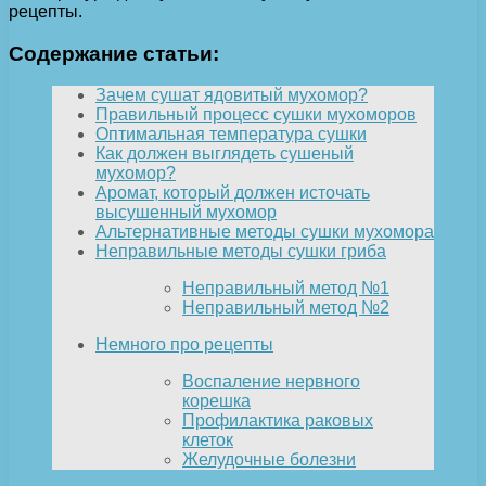
рецепты.
Содержание статьи:
Зачем сушат ядовитый мухомор?
Правильный процесс сушки мухоморов
Оптимальная температура сушки
Как должен выглядеть сушеный
мухомор?
Аромат, который должен источать
высушенный мухомор
Альтернативные методы сушки мухомора
Неправильные методы сушки гриба
Неправильный метод №1
Неправильный метод №2
Немного про рецепты
Воспаление нервного
корешка
Профилактика раковых
клеток
Желудочные болезни