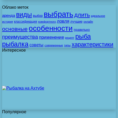
Облако меток
выбрать
виды
длить
аренда
выбор
идеальное
ловля
лучшие
классификация
история
комфортного
онлайн
особенности
основные
правильно
рыба
преимущества
применение
рецепт
рыбалка
характеристики
советы
современные
типы
Интересное
Популярное