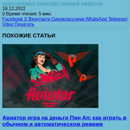
видео
мухомор
перестаёт
сушеный
ядовитым
18.12.2022
0
Время чтения: 5 мин.
Facebook
X
Вконтакте
Одноклассники
WhatsApp
Telegram
Viber
Печатать
ПОХОЖИЕ СТАТЬИ
Авиатор игра на деньги Пин Ап: как играть в
обычном и автоматическом режиме