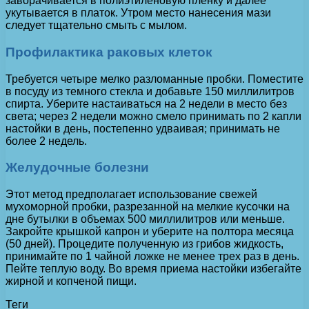
заворачивается в полиэтиленовую пленку и далее
укутывается в платок. Утром место нанесения мази
следует тщательно смыть с мылом.
Профилактика раковых клеток
Требуется четыре мелко разломанные пробки. Поместите
в посуду из темного стекла и добавьте 150 миллилитров
спирта. Уберите настаиваться на 2 недели в место без
света; через 2 недели можно смело принимать по 2 капли
настойки в день, постепенно удваивая; принимать не
более 2 недель.
Желудочные болезни
Этот метод предполагает использование свежей
мухоморной пробки, разрезанной на мелкие кусочки на
дне бутылки в объемах 500 миллилитров или меньше.
Закройте крышкой капрон и уберите на полтора месяца
(50 дней). Процедите полученную из грибов жидкость,
принимайте по 1 чайной ложке не менее трех раз в день.
Пейте теплую воду. Во время приема настойки избегайте
жирной и копченой пищи.
Теги