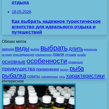
отдыха
18.05.2026
Как выбрать надежное туристическое
агентство для идеального отдыха и
путешествий
Облако меток
выбрать
виды
длить
аренда
выбор
идеальное
ловля
лучшие
классификация
история
комфортного
онлайн
особенности
основные
правильно
рыба
преимущества
применение
рецепт
рыбалка
характеристики
советы
современные
типы
Интересное