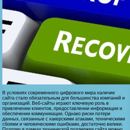
В условиях современного цифрового мира наличие
сайта стало обязательным для большинства компаний и
организаций. Веб-сайты играют ключевую роль в
привлечении клиентов, предоставлении информации и
обеспечении коммуникации. Однако риски потери
данных, связанные с хакерскими атаками, техническими
сбоями и человеческими ошибками, достаточно велики.
Поэтому в рамках технической поддержки сайта можно