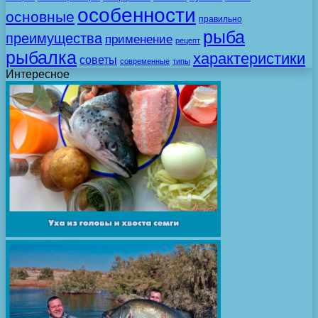
особенности
основные
правильно
рыба
преимущества
применение
рецепт
рыбалка
характеристики
советы
современные
типы
Интересное