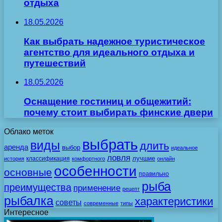
отдыха
18.05.2026
Как выбрать надежное туристическое
агентство для идеального отдыха и
путешествий
18.05.2026
Оснащение гостиниц и общежитий:
почему стоит выбирать финские двери
Облако меток
выбрать
виды
длить
аренда
выбор
идеальное
ловля
лучшие
классификация
история
комфортного
онлайн
особенности
основные
правильно
рыба
преимущества
применение
рецепт
рыбалка
характеристики
советы
современные
типы
Интересное