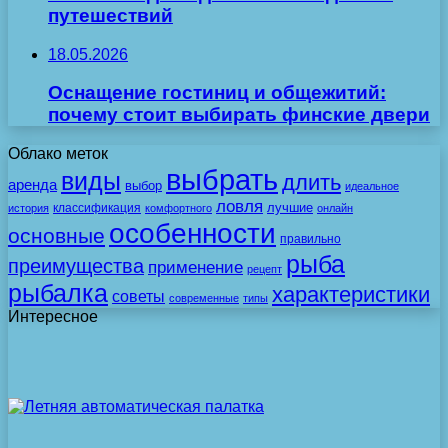
путешествий
18.05.2026
Оснащение гостиниц и общежитий:
почему стоит выбирать финские двери
Облако меток
выбрать
виды
длить
аренда
выбор
идеальное
ловля
лучшие
классификация
история
комфортного
онлайн
особенности
основные
правильно
рыба
преимущества
применение
рецепт
рыбалка
характеристики
советы
современные
типы
Интересное