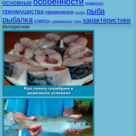
особенности
основные
правильно
рыба
преимущества
применение
рецепт
рыбалка
характеристики
советы
современные
типы
Интересное