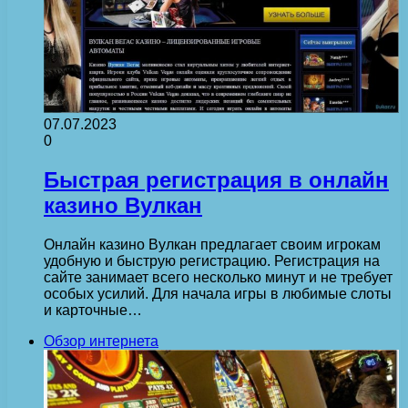
07.07.2023
0
Быстрая регистрация в онлайн
казино Вулкан
Онлайн казино Вулкан предлагает своим игрокам
удобную и быструю регистрацию. Регистрация на
сайте занимает всего несколько минут и не требует
особых усилий. Для начала игры в любимые слоты
и карточные…
Обзор интернета