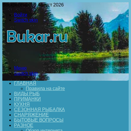
Воскресенье , 9 Август 2026
Войти
Switch skin
Меню
Switch skin
ГЛАВНАЯ
Правила на сайте
ВИДЫ РЫБ
ПРИМАНКИ
КУХНЯ
СЕЗОННАЯ РЫБАЛКА
СНАРЯЖЕНИЕ
БЫТОВЫЕ ВОПРОСЫ
РАЗНОЕ
Обзор интернета