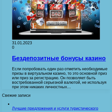
31.01.2023
0
Бездепозитные бонусы казино
Если попробовать один раз отметить необходимые
призы в виртуальном казино, то это основной приз
или приз за регистрацию. Он позволяет быть
востребованной серьезной валютой, не используя
при этом никаких личностных…
Свежие записи
Лучшие предложения и услуги туристического