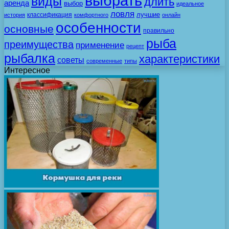
выбрать
виды
длить
аренда
выбор
идеальное
ловля
лучшие
классификация
история
комфортного
онлайн
особенности
основные
правильно
рыба
преимущества
применение
рецепт
рыбалка
характеристики
советы
современные
типы
Интересное