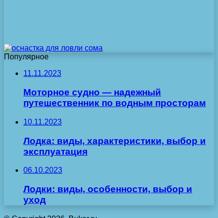
Популярное
11.11.2023
Моторное судно — надежный
путешественник по водным просторам
10.11.2023
Лодка: виды, характеристики, выбор и
эксплуатация
06.10.2023
Лодки: виды, особенности, выбор и
уход