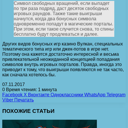
Символ свободных вращений, если выпадет
по три раза подряд, даст десяток свободных
игровых раундов. Также такие выигрыши
начнутся, когда два бонусных символа
одновременно попадут в магические порталы.
При этом, если такое случится снова, то спины
бесплатно будут продлеваться и далее.
Других видов бонусных игр казино Вулкан, специальных
тематического типа игр или джек-потов в игре нет.
Поэтому она кажется достаточно интересной и весьма
привлекательной неожиданной концепцией попадания
символов внутрь игровых порталов. Правда, иногда это
приводит к тому, что выигрыши появляются не так часто,
как сначала хотелось бы.
07.11.2017
0
Время чтения: 1 минута
Facebook
X
Вконтакте
Одноклассники
WhatsApp
Telegram
Viber
Печатать
ПОХОЖИЕ СТАТЬИ