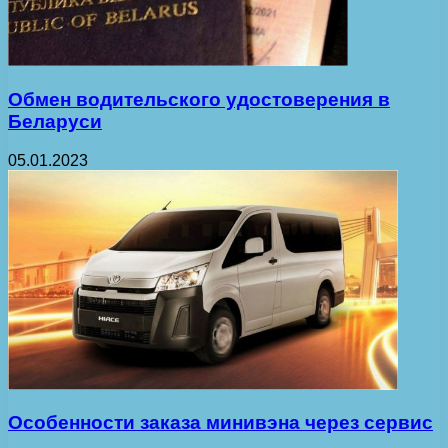
Обмен водительского удостоверения в
Беларуси
05.01.2023
Особенности заказа минивэна через сервис