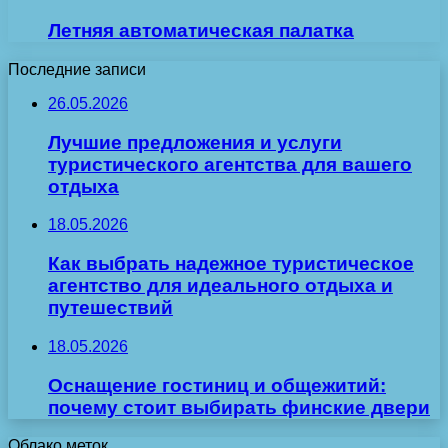
Летняя автоматическая палатка
Последние записи
26.05.2026
Лучшие предложения и услуги
туристического агентства для вашего
отдыха
18.05.2026
Как выбрать надежное туристическое
агентство для идеального отдыха и
путешествий
18.05.2026
Оснащение гостиниц и общежитий:
почему стоит выбирать финские двери
Облако меток