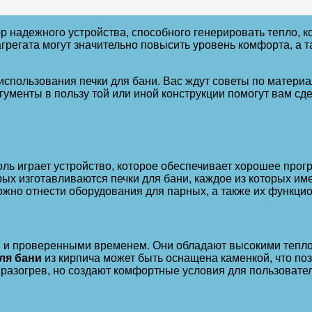
 надежного устройства, способного генерировать тепло, ко
агрегата могут значительно повысить уровень комфорта, а
использования печки для бани. Вас ждут советы по матер
ументы в пользу той или иной конструкции помогут вам сд
ль играет устройство, которое обеспечивает хорошее про
ых изготавливаются печки для бани, каждое из которых им
ожно отнести оборудования для парных, а также их функци
и проверенными временем. Они обладают высокими теплое
ля бани
из кирпича может быть оснащена каменкой, что по
 разогрев, но создают комфортные условия для пользовате