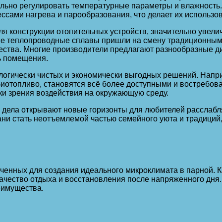
ально регулировать температурные параметры и влажность
ссами нагрева и парообразования, что делает их использо
я конструкции отопительных устройств, значительно увелич
 теплопроводные сплавы пришли на смену традиционным в
чества. Многие производители предлагают разнообразные д
ь помещения.
кологически чистых и экономически выгодных решений. Нап
 биотопливо, становятся всё более доступными и востребов
ки зрения воздействия на окружающую среду.
о дела открывают новые горизонты для любителей расслаб
ни стать неотъемлемой частью семейного уюта и традиций
ченных для создания идеального микроклимата в парной. 
качество отдыха и восстановления после напряженного дня
еимущества.