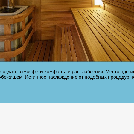
о создать атмосферу комфорта и расслабления. Место, где м
 убежищем. Истинное наслаждение от подобных процедур н