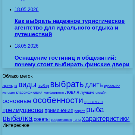
18.05.2026
Как выбрать надежное туристическое
агентство для идеального отдыха и
путешествий
18.05.2026
Оснащение гостиниц и общежитий:
почему стоит выбирать финские двери
Облако меток
выбрать
виды
длить
аренда
выбор
идеальное
ловля
лучшие
классификация
история
комфортного
онлайн
особенности
основные
правильно
рыба
преимущества
применение
рецепт
рыбалка
характеристики
советы
современные
типы
Интересное