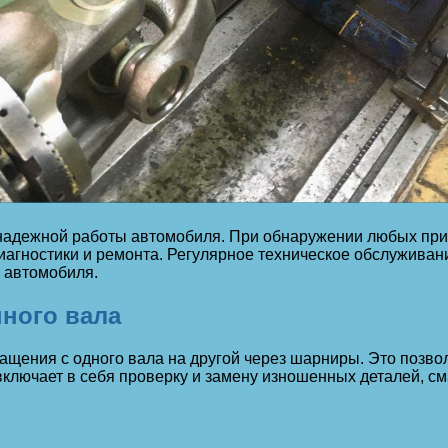
надежной работы автомобиля. При обнаружении любых приз
иагностики и ремонта. Регулярное техническое обслуживан
 автомобиля.
нного вала
ащения с одного вала на другой через шарниры. Это позв
 включает в себя проверку и замену изношенных деталей, 