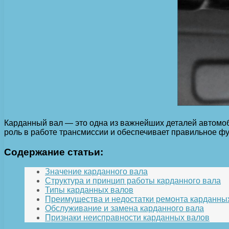
Карданный вал — это одна из важнейших деталей автомоби
роль в работе трансмиссии и обеспечивает правильное ф
Содержание статьи:
Значение карданного вала
Структура и принцип работы карданного вала
Типы карданных валов
Преимущества и недостатки ремонта карданны
Обслуживание и замена карданного вала
Признаки неисправности карданных валов