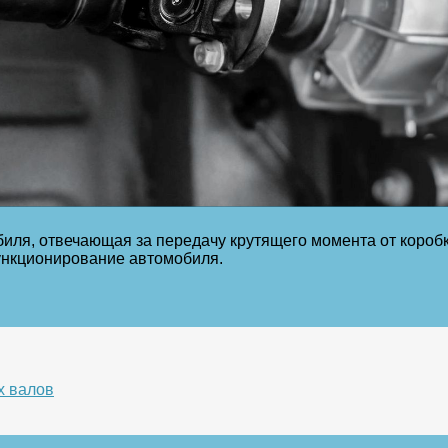
ля, отвечающая за передачу крутящего момента от коробки
ункционирование автомобиля.
х валов