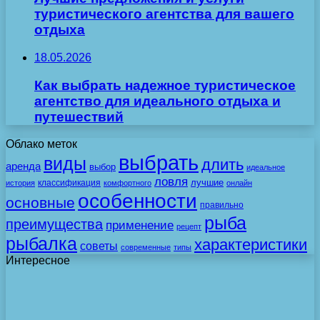
туристического агентства для вашего
отдыха
18.05.2026
Как выбрать надежное туристическое
агентство для идеального отдыха и
путешествий
Облако меток
выбрать
виды
длить
аренда
выбор
идеальное
ловля
лучшие
классификация
история
комфортного
онлайн
особенности
основные
правильно
рыба
преимущества
применение
рецепт
рыбалка
характеристики
советы
современные
типы
Интересное