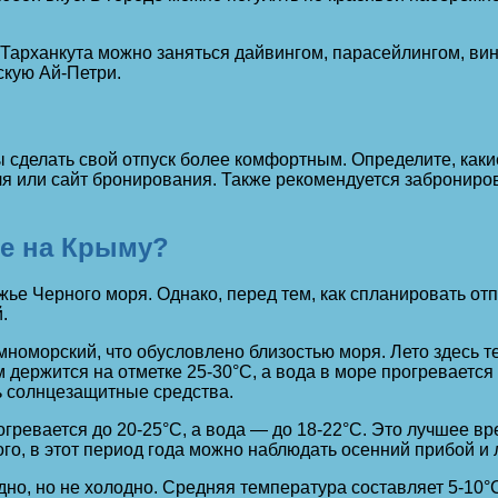
 Тарханкута можно заняться дайвингом, парасейлингом, вин
скую Ай-Петри.
ы сделать свой отпуск более комфортным. Определите, каки
я или сайт бронирования. Также рекомендуется заброниров
те на Крыму?
ье Черного моря. Однако, перед тем, как спланировать отпу
.
номорский, что обусловлено близостью моря. Лето здесь те
 держится на отметке 25-30°С, а вода в море прогревается
ь солнцезащитные средства.
гревается до 20-25°С, а вода — до 18-22°С. Это лучшее вр
о, в этот период года можно наблюдать осенний прибой и
но, но не холодно. Средняя температура составляет 5-10°С