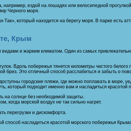
, например, ездой на лошадях или велосипедной прогулкой
мир Черного моря.
и-Так», который находится на берегу моря. В парке есть а
уте, Крым
 видами и жарким климатом. Один из самых привлекательн
улок. Вдоль побережья тянется километры чистого белого 
й бриз. Это отличный способ расслабиться и забыть о пов
оступны городские пляжи, где можно поплавать в море, уе
ь, который подходит именно вам и насладиться красотой п
ть на солнце без необходимой защиты.
м, когда морской воздух не так сильно нагрет.
ать перегрузки и дискомфорта.
й способ насладиться красотой морского побережья Крыма 