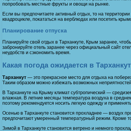
попробовать местные фрукты и овощи на рынке.
Если вы предпочитаете активный отдых, то на территории
квадроцикле, покататься на верблюдах или посетить крым
Планирование отпуска
Планируйте свой отдых в Тарханкуте, Крым заранее, чтоб
забронируйте отель заранее через официальный сайт отел
неудобств и сэкономить время.
Какая погода ожидается в Тарханку
Тарханкут
— это прекрасное место для отдыха на побереж
Таким образом можно избежать возможных неприятностей
В Тарханкуте на Крыму климат субтропический — средизем
влажная. В летние месяцы температура воздуха в среднем
поэтому рекомендуется носить легкую одежду и применят
Осенью в Тарханкуте становится прохладнее — воздух про
предпочитают умеренный температурный режим. Кроме тог
Зимой в Тарханкуте становится ветрено и немного прохлад