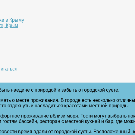
хе в Крыму
те, Крым
вигаться
ыть наедине с природой и забыть о городской суете.
мать о месте проживания. В городе есть несколько отличны
осто отдохнуть и насладиться красотами местной природы.
омфортное проживание вблизи моря. Гости могут выбрать н
гостям бассейн, ресторан с местной кухней и бар, где мож
овести время вдали от городской суеты. Расположенный нед