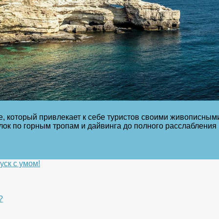
, который привлекает к себе туристов своими живописным
лок по горным тропам и дайвинга до полного расслабления 
уск с умом!
?