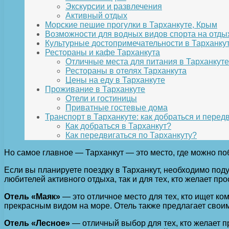
Экскурсии и развлечения
Активный отдых
Морские пешие прогулки в Тарханкуте, Крым
Возможности для водных видов спорта на отды
Культурные достопримечательности в Тарханку
Рестораны и кафе Тарханкута
Отличные места для питания в Тарханкуте
Рестораны в отелях Тарханкута
Цены на еду в Тарханкуте
Проживание в Тарханкуте
Отели и гостиницы
Приватные гостевые дома
Транспорт в Тарханкуте: как добраться и перед
Как добраться в Тарханкут?
Как передвигаться по Тарханкуту?
Но самое главное — Тарханкут — это место, где можно поб
Если вы планируете поездку в Тарханкут, необходимо поду
любителей активного отдыха, так и для тех, кто желает пр
Отель «Маяк»
— это отличное место для тех, кто ищет к
прекрасным видом на море. Отель также предлагает своим 
Отель «Лесное»
— отличный выбор для тех, кто желает пр