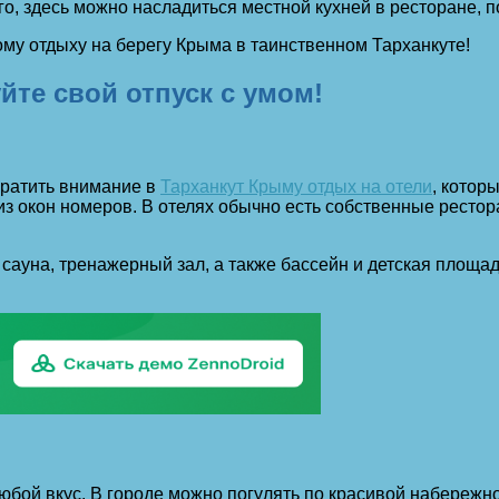
го, здесь можно насладиться местной кухней в ресторане, п
ому отдыху на берегу Крыма в таинственном Тарханкуте!
йте свой отпуск с умом!
братить внимание в
Тарханкут Крыму отдых на отели
, котор
з окон номеров. В отелях обычно есть собственные рестор
я, сауна, тренажерный зал, а также бассейн и детская пло
бой вкус. В городе можно погулять по красивой набережной