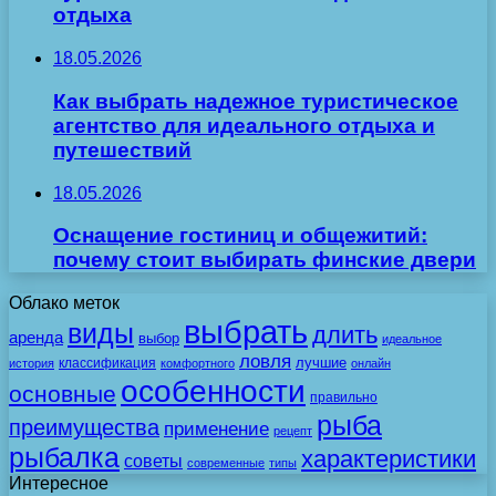
отдыха
18.05.2026
Как выбрать надежное туристическое
агентство для идеального отдыха и
путешествий
18.05.2026
Оснащение гостиниц и общежитий:
почему стоит выбирать финские двери
Облако меток
выбрать
виды
длить
аренда
выбор
идеальное
ловля
лучшие
классификация
история
комфортного
онлайн
особенности
основные
правильно
рыба
преимущества
применение
рецепт
рыбалка
характеристики
советы
современные
типы
Интересное