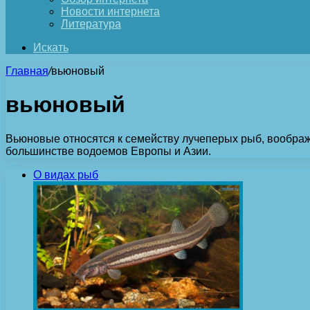
Новости интернета
Литература
Искать
Главная
/
вьюновый
вьюновый
Вьюновые относятся к семейству лучеперых рыб, вообра
большинстве водоемов Европы и Азии.
О видах рыб