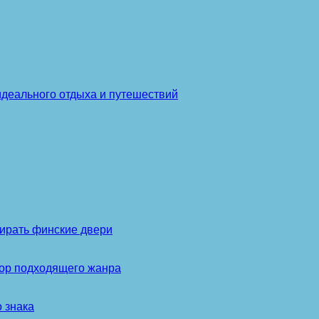
идеального отдыха и путешествий
ирать финские двери
бор подходящего жанра
 знака