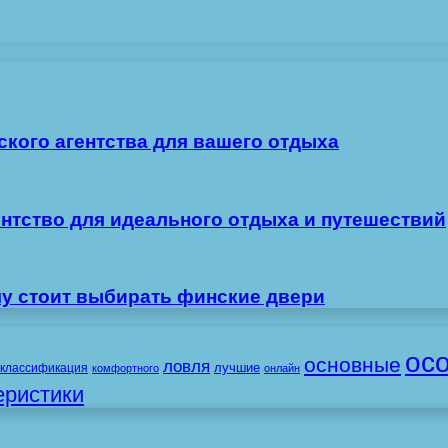
ского агентства для вашего отдыха
ентство для идеального отдыха и путешествий
му стоит выбирать финские двери
ос
основные
ловля
лучшие
классификация
комфортного
онлайн
еристики