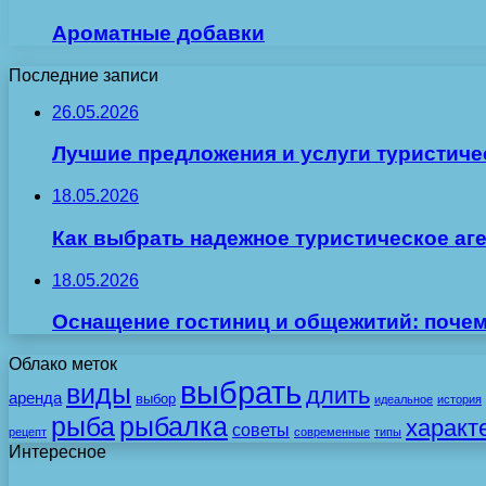
Ароматные добавки
Последние записи
26.05.2026
Лучшие предложения и услуги туристиче
18.05.2026
Как выбрать надежное туристическое аг
18.05.2026
Оснащение гостиниц и общежитий: поче
Облако меток
выбрать
виды
длить
аренда
выбор
идеальное
история
рыба
рыбалка
характ
советы
рецепт
современные
типы
Интересное