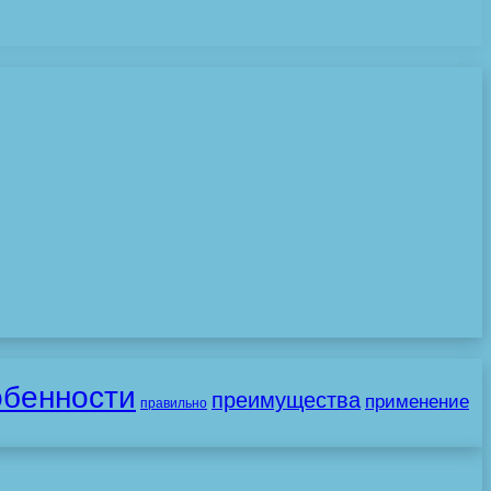
обенности
преимущества
применение
правильно