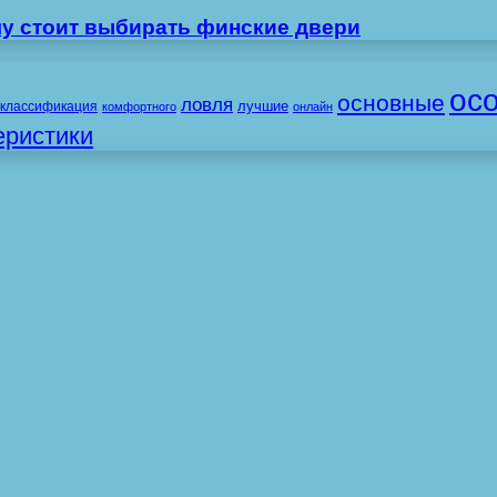
му стоит выбирать финские двери
ос
основные
ловля
лучшие
классификация
комфортного
онлайн
еристики