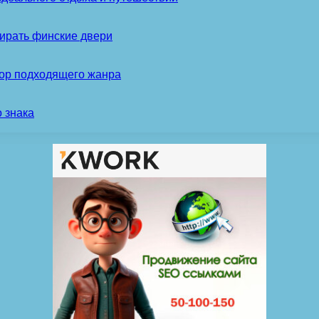
ирать финские двери
бор подходящего жанра
 знака