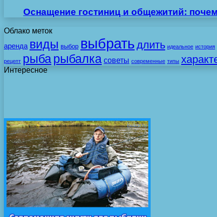
Оснащение гостиниц и общежитий: поче
Облако меток
выбрать
виды
длить
аренда
выбор
идеальное
история
рыба
рыбалка
характ
советы
рецепт
современные
типы
Интересное