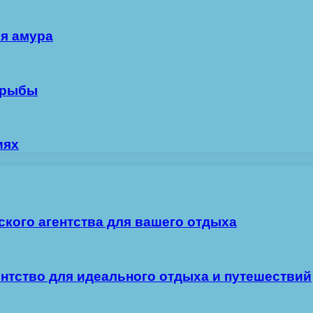
ля амура
 рыбы
иях
ского агентства для вашего отдыха
ентство для идеального отдыха и путешествий