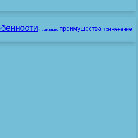
обенности
преимущества
применение
правильно