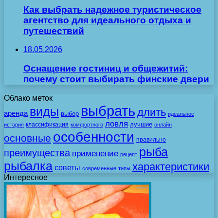
Как выбрать надежное туристическое
агентство для идеального отдыха и
путешествий
18.05.2026
Оснащение гостиниц и общежитий:
почему стоит выбирать финские двери
Облако меток
выбрать
виды
длить
аренда
выбор
идеальное
ловля
лучшие
классификация
история
комфортного
онлайн
особенности
основные
правильно
рыба
преимущества
применение
рецепт
рыбалка
характеристики
советы
современные
типы
Интересное