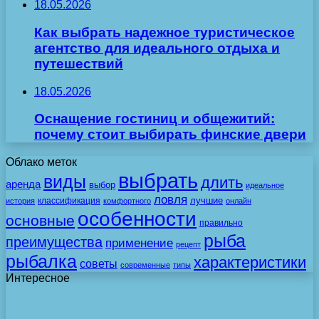
18.05.2026
Как выбрать надежное туристическое
агентство для идеального отдыха и
путешествий
18.05.2026
Оснащение гостиниц и общежитий:
почему стоит выбирать финские двери
Облако меток
выбрать
виды
длить
аренда
выбор
идеальное
ловля
лучшие
классификация
история
комфортного
онлайн
особенности
основные
правильно
рыба
преимущества
применение
рецепт
рыбалка
характеристики
советы
современные
типы
Интересное