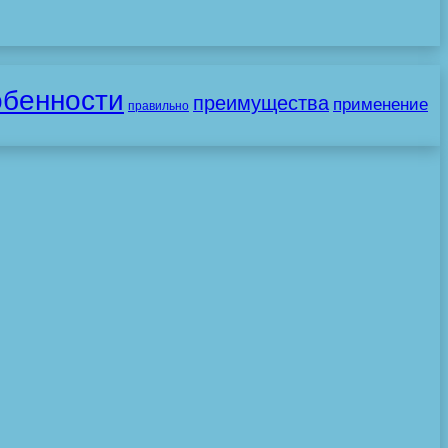
обенности
преимущества
применение
правильно