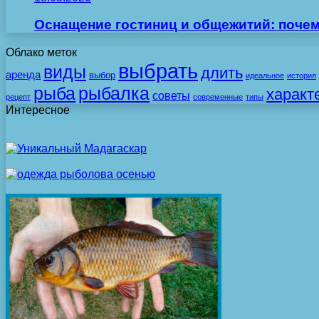
Оснащение гостиниц и общежитий: поче
Облако меток
выбрать
виды
длить
аренда
выбор
идеальное
история
рыба
рыбалка
характ
советы
рецепт
современные
типы
Интересное