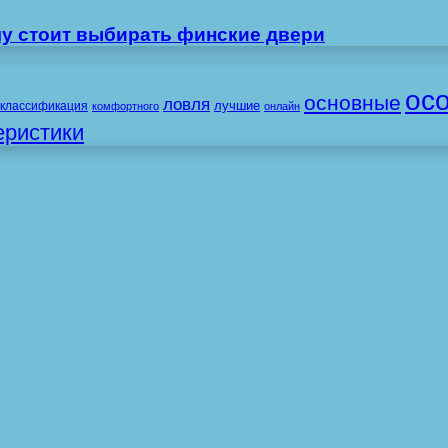
му стоит выбирать финские двери
ос
основные
ловля
лучшие
классификация
комфортного
онлайн
еристики