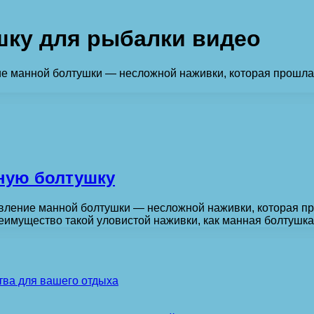
шку для рыбалки видео
ие манной болтушки — несложной наживки, которая прошл
ную болтушку
овление манной болтушки — несложной наживки, которая п
еимущество такой уловистой наживки, как манная болтушк
тва для вашего отдыха