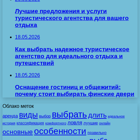
Лучшие предложения и услуги
туристического агентства для вашего
отдыха
18.05.2026
Как выбрать надежное туристическое
агентство для идеального отдыха и
путешествий
18.05.2026
Оснащение гостиниц и общежитий:
почему стоит выбирать финские двери
Облако меток
выбрать
виды
длить
аренда
выбор
идеальное
ловля
лучшие
классификация
история
комфортного
онлайн
особенности
основные
правильно