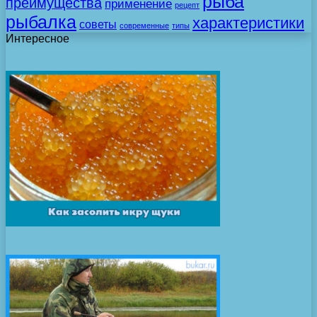
рыба
преимущества
применение
рецепт
рыбалка
характеристики
советы
современные
типы
Интересное