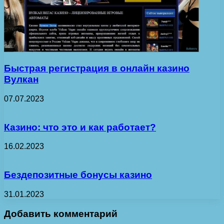
Быстрая регистрация в онлайн казино
Вулкан
07.07.2023
Казино: что это и как работает?
16.02.2023
Бездепозитные бонусы казино
31.01.2023
Добавить комментарий