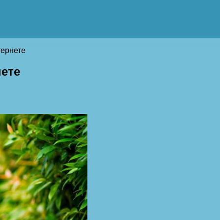
тернете
нете