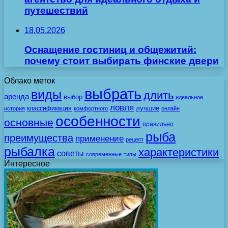
путешествий
18.05.2026
Оснащение гостиниц и общежитий:
почему стоит выбирать финские двери
Облако меток
выбрать
виды
длить
аренда
выбор
идеальное
ловля
лучшие
классификация
история
комфортного
онлайн
особенности
основные
правильно
рыба
преимущества
применение
рецепт
рыбалка
характеристики
советы
современные
типы
Интересное