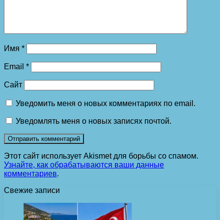
Имя
*
Email
*
Сайт
Уведомить меня о новых комментариях по email.
Уведомлять меня о новых записях почтой.
Этот сайт использует Akismet для борьбы со спамом.
Узнайте, как обрабатываются ваши данные
комментариев
.
Свежие записи