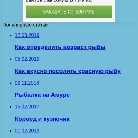
Популярные статьи
12.03.2019
Как определить возраст рыбы
05.02.2019
Как вкусно посолить красную рыбу
09.11.2018
Рыбалка на Амуре
15.02.2017
Короед и кузнечик
01.02.2019