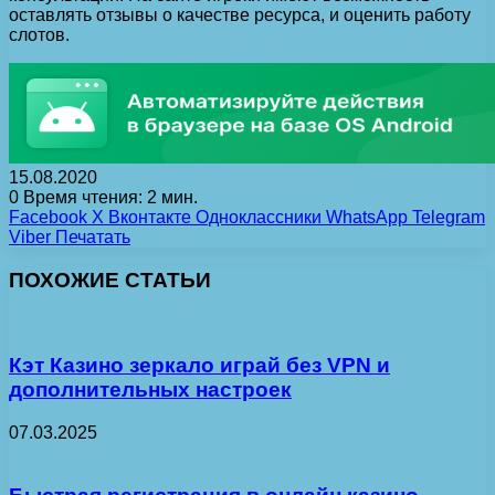
оставлять отзывы о качестве ресурса, и оценить работу
слотов.
15.08.2020
0
Время чтения: 2 мин.
Facebook
X
Вконтакте
Одноклассники
WhatsApp
Telegram
Viber
Печатать
ПОХОЖИЕ СТАТЬИ
Кэт Казино зеркало играй без VPN и
дополнительных настроек
07.03.2025