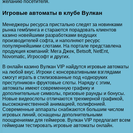
желанию посетителя.
Игровые автоматы в клубе Вулкан
Менеджеры ресурса пристально следят за новинками
рынка гемблинга и стараются порадовать клиентов
казино новейшими разработками ведущих
производителей софта, и наполняют ресурс
популярнейшими слотами. На портале представлена
продукция компаний: Мега Джек, Betsoft, NetEnt,
Novomatic, Игрософт и других.
В онлайн казино Вулкан VIP найдутся игровые автоматы
на любой вкус. Игроки с консервативными взглядами
смогут играть в стилизованные под «одноруких
преступников» фруктовые слоты. Наряду с этим,
автоматы имеют современную графику и
дополнительные символы, призовые раунды и бонусы.
Новые видеослоты отличаются трехмерной графикой,
высококачественной анимацией, полифонией.
Современные аппараты снабжаются большим числом
игровых линий, оснащены дополнительными
поощрениями для геймеров. Вулкан VIP предлагает всем
геймерам тестировать игровые автоматы онлайн.