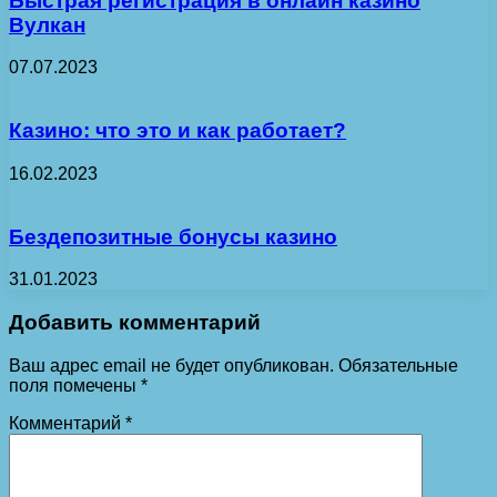
Быстрая регистрация в онлайн казино
Вулкан
07.07.2023
Казино: что это и как работает?
16.02.2023
Бездепозитные бонусы казино
31.01.2023
Добавить комментарий
Ваш адрес email не будет опубликован.
Обязательные
поля помечены
*
Комментарий
*