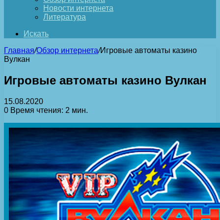
Новости интернета
Литература
Искать
Главная
/
Обзор интернета
/
Игровые автоматы казино
Вулкан
Игровые автоматы казино Вулкан
15.08.2020
0
Время чтения: 2 мин.