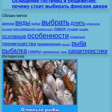
Оснащение гостиниц и общежитий:
почему стоит выбирать финские двери
Облако меток
выбрать
виды
длить
аренда
выбор
идеальное
ловля
лучшие
классификация
история
комфортного
онлайн
особенности
основные
правильно
рыба
преимущества
применение
рецепт
рыбалка
характеристики
советы
современные
типы
Интересное