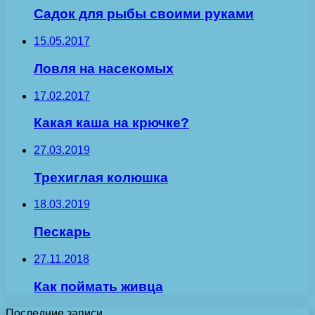
Садок для рыбы своими руками
15.05.2017
Ловля на насекомых
17.02.2017
Какая каша на крючке?
27.03.2019
Трехиглая колюшка
18.03.2019
Пескарь
27.11.2018
Как поймать живца
Последние записи