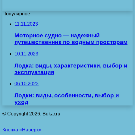
Популярное
11.11.2023
Моторное судно — надежный
путешественник по водным просторам
10.11.2023
Лодка: виды, характеристики, выбор и
эксплуатация
06.10.2023
Лодки: виды, особенности, выбор и
уход
© Copyright 2026, Bukar.ru
Кнопка «Наверх»