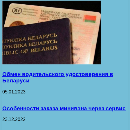
Обмен водительского удостоверения в
Беларуси
05.01.2023
Особенности заказа минивэна через сервис
23.12.2022