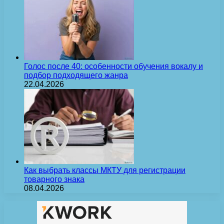
Голос после 40: особенности обучения вокалу и
подбор подходящего жанра
22.04.2026
Как выбрать классы МКТУ для регистрации
товарного знака
08.04.2026