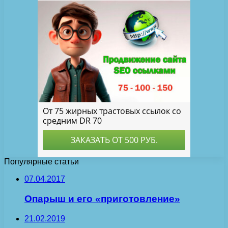
Популярные статьи
07.04.2017
Опарыш и его «приготовление»
21.02.2019