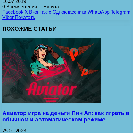
16.07.2019
0
Время чтения: 1 минута
Facebook
X
Вконтакте
Одноклассники
WhatsApp
Telegram
Viber
Печатать
ПОХОЖИЕ СТАТЬИ
Авиатор игра на деньги Пин Ап: как играть в
обычном и автоматическом режиме
25.01.2023