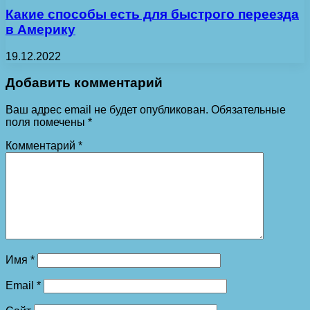
Какие способы есть для быстрого переезда
в Америку
19.12.2022
Добавить комментарий
Ваш адрес email не будет опубликован.
Обязательные
поля помечены
*
Комментарий
*
Имя
*
Email
*