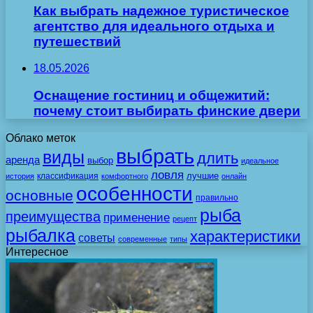
Как выбрать надежное туристическое
агентство для идеального отдыха и
путешествий
18.05.2026
Оснащение гостиниц и общежитий:
почему стоит выбирать финские двери
Облако меток
выбрать
виды
длить
аренда
выбор
идеальное
ловля
лучшие
классификация
история
комфортного
онлайн
особенности
основные
правильно
рыба
преимущества
применение
рецепт
рыбалка
характеристики
советы
современные
типы
Интересное