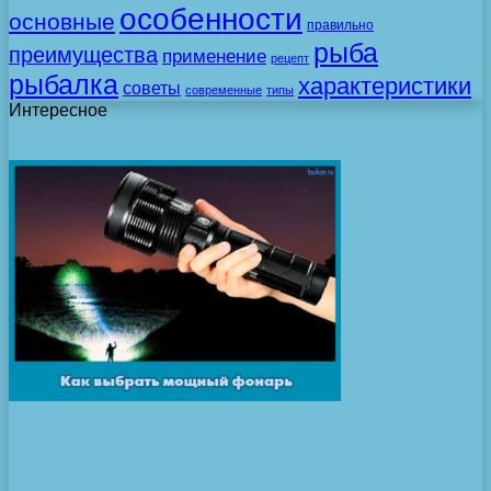
особенности
основные
правильно
рыба
преимущества
применение
рецепт
рыбалка
характеристики
советы
современные
типы
Интересное