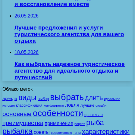
и восстановление вместе
26.05.2026
Лучшие предложения и услуги
туристического агентства для вашего
отдыха
18.05.2026
Как выбрать надежное туристическое
агентство для идеального отдыха и
путешествий
Облако меток
выбрать
виды
длить
аренда
выбор
идеальное
ловля
лучшие
классификация
история
комфортного
онлайн
особенности
основные
правильно
рыба
преимущества
применение
рецепт
рыбалка
характеристики
советы
современные
типы