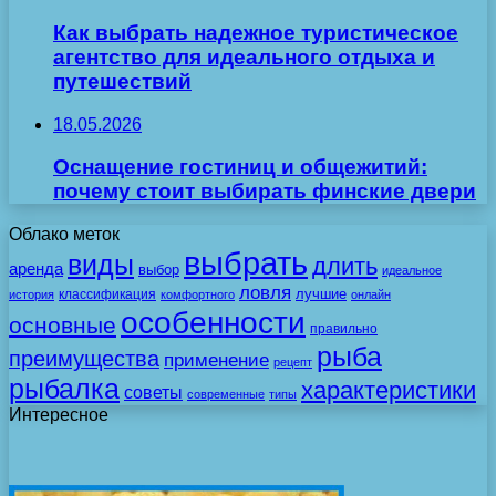
Как выбрать надежное туристическое
агентство для идеального отдыха и
путешествий
18.05.2026
Оснащение гостиниц и общежитий:
почему стоит выбирать финские двери
Облако меток
выбрать
виды
длить
аренда
выбор
идеальное
ловля
лучшие
классификация
история
комфортного
онлайн
особенности
основные
правильно
рыба
преимущества
применение
рецепт
рыбалка
характеристики
советы
современные
типы
Интересное