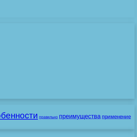
обенности
преимущества
применение
правильно