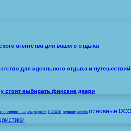
ского агентства для вашего отдыха
ентство для идеального отдыха и путешествий
му стоит выбирать финские двери
ос
основные
ловля
лучшие
классификация
комфортного
онлайн
еристики