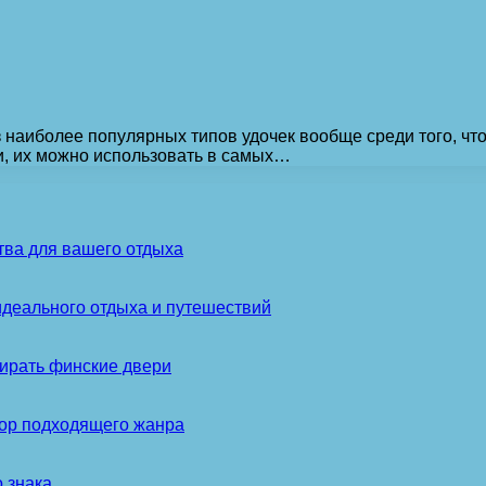
з наиболее популярных типов удочек вообще среди того, 
и, их можно использовать в самых…
тва для вашего отдыха
идеального отдыха и путешествий
ирать финские двери
бор подходящего жанра
 знака