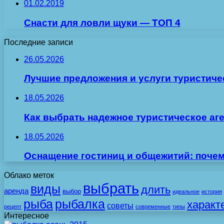
01.02.2019
Снасти для ловли щуки — ТОП 4
Последние записи
26.05.2026
Лучшие предложения и услуги туристиче
18.05.2026
Как выбрать надежное туристическое аг
18.05.2026
Оснащение гостиниц и общежитий: поче
Облако меток
выбрать
виды
длить
аренда
выбор
идеальное
история
рыба
рыбалка
характ
советы
рецепт
современные
типы
Интересное