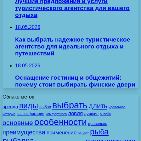
Лучшие предложения и услуги
туристического агентства для вашего
отдыха
18.05.2026
Как выбрать надежное туристическое
агентство для идеального отдыха и
путешествий
18.05.2026
Оснащение гостиниц и общежитий:
почему стоит выбирать финские двери
Облако меток
выбрать
виды
длить
аренда
выбор
идеальное
ловля
лучшие
классификация
история
комфортного
онлайн
особенности
основные
правильно
рыба
преимущества
применение
рецепт
рыбалка