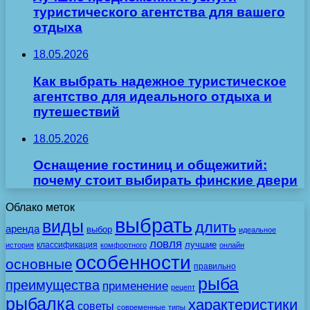
туристического агентства для вашего
отдыха
18.05.2026
Как выбрать надежное туристическое
агентство для идеального отдыха и
путешествий
18.05.2026
Оснащение гостиниц и общежитий:
почему стоит выбирать финские двери
Облако меток
выбрать
виды
длить
аренда
выбор
идеальное
ловля
лучшие
классификация
история
комфортного
онлайн
особенности
основные
правильно
рыба
преимущества
применение
рецепт
рыбалка
характеристики
советы
современные
типы