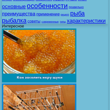
особенности
основные
правильно
рыба
преимущества
применение
рецепт
рыбалка
характеристики
советы
современные
типы
Интересное