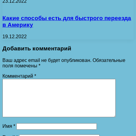
23.12.2022
Какие способы есть для быстрого переезда
в Америку
19.12.2022
Добавить комментарий
Ваш адрес email не будет опубликован.
Обязательные
поля помечены
*
Комментарий
*
Имя
*