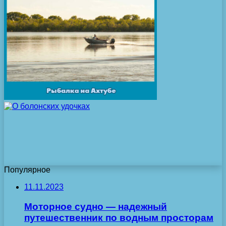
Популярное
11.11.2023
Моторное судно — надежный
путешественник по водным просторам