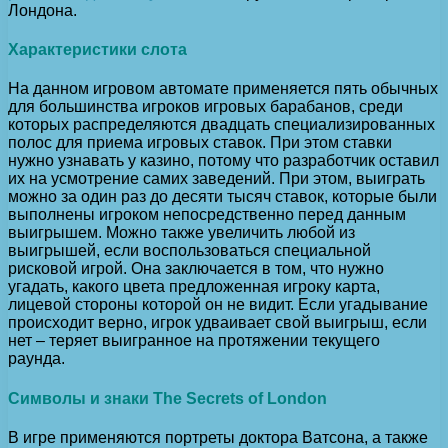
Лондона.
Характеристики слота
На данном игровом автомате применяется пять обычных
для большинства игроков игровых барабанов, среди
которых распределяются двадцать специализированных
полос для приема игровых ставок. При этом ставки
нужно узнавать у казино, потому что разработчик оставил
их на усмотрение самих заведений. При этом, выиграть
можно за один раз до десяти тысяч ставок, которые были
выполнены игроком непосредственно перед данным
выигрышем. Можно также увеличить любой из
выигрышей, если воспользоваться специальной
рисковой игрой. Она заключается в том, что нужно
угадать, какого цвета предложенная игроку карта,
лицевой стороны которой он не видит. Если угадывание
происходит верно, игрок удваивает свой выигрыш, если
нет – теряет выигранное на протяжении текущего
раунда.
Символы и знаки The Secrets of London
В игре применяются портреты доктора Ватсона, а также