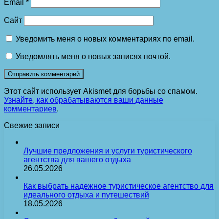
Email
*
Сайт
Уведомить меня о новых комментариях по email.
Уведомлять меня о новых записях почтой.
Этот сайт использует Akismet для борьбы со спамом.
Узнайте, как обрабатываются ваши данные
комментариев
.
Свежие записи
Лучшие предложения и услуги туристического
агентства для вашего отдыха
26.05.2026
Как выбрать надежное туристическое агентство для
идеального отдыха и путешествий
18.05.2026