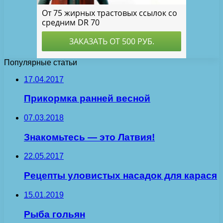
Популярные статьи
17.04.2017
Прикормка ранней весной
07.03.2018
Знакомьтесь — это Латвия!
22.05.2017
Рецепты уловистых насадок для карася
15.01.2019
Рыба гольян