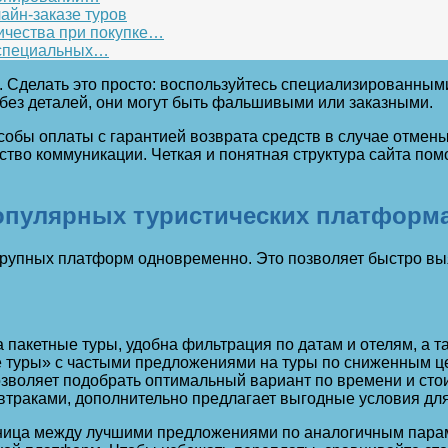
айн-заказе туров
ичества при покупке…
и специальных…
. Сделать это просто: воспользуйтесь специализированным
без деталей, они могут быть фальшивыми или заказными.
обы оплаты с гарантией возврата средств в случае отмены
ство коммуникации. Четкая и понятная структура сайта пом
опулярных туристических платформ
о крупных платформ одновременно. Это позволяет быстро 
 пакетные туры, удобна фильтрация по датам и отелям, а т
 туры» с частыми предложениями на туры по сниженным ц
позволяет подобрать оптимальный вариант по времени и с
втраками, дополнительно предлагает выгодные условия для
зница между лучшими предложениями по аналогичным парам