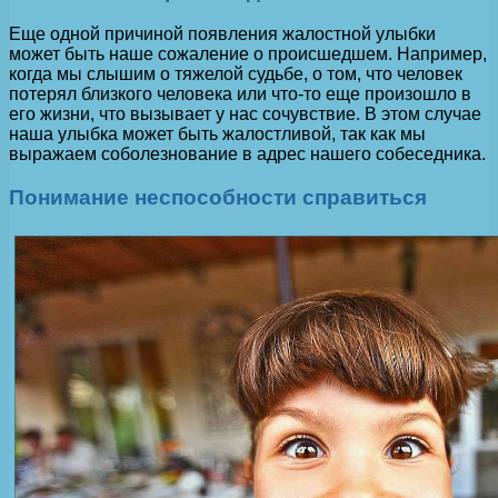
Еще одной причиной появления жалостной улыбки
может быть наше сожаление о происшедшем. Например,
когда мы слышим о тяжелой судьбе, о том, что человек
потерял близкого человека или что-то еще произошло в
его жизни, что вызывает у нас сочувствие. В этом случае
наша улыбка может быть жалостливой, так как мы
выражаем соболезнование в адрес нашего собеседника.
Понимание неспособности справиться