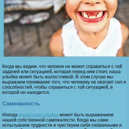
Когда мы видим, что человек не может справиться с той
задачей или ситуацией, которая перед ним стоит, наша
улыбка может быть жалостливой. В этом случае мы
выражаем понимание того, что человеку не хватает сил и
способностей, чтобы справиться с той ситуацией, в
которой он находится.
Саможалость
Иногда
жалостная улыбка
может быть выражением
нашей собственной саможалости. Когда мы сами
испытываем трудности и чувствуем себя скованными и