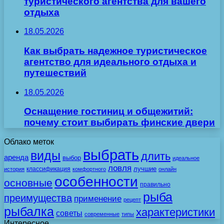
туристического агентства для вашего
отдыха
18.05.2026
Как выбрать надежное туристическое
агентство для идеального отдыха и
путешествий
18.05.2026
Оснащение гостиниц и общежитий:
почему стоит выбирать финские двери
Облако меток
выбрать
виды
длить
аренда
выбор
идеальное
ловля
лучшие
классификация
история
комфортного
онлайн
особенности
основные
правильно
рыба
преимущества
применение
рецепт
рыбалка
характеристики
советы
современные
типы
Интересное