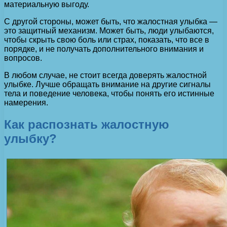
материальную выгоду.
С другой стороны, может быть, что жалостная улыбка —
это защитный механизм. Может быть, люди улыбаются,
чтобы скрыть свою боль или страх, показать, что все в
порядке, и не получать дополнительного внимания и
вопросов.
В любом случае, не стоит всегда доверять жалостной
улыбке. Лучше обращать внимание на другие сигналы
тела и поведение человека, чтобы понять его истинные
намерения.
Как распознать жалостную
улыбку?