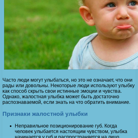
Часто люди могут улыбаться, но это не означает, что они
рады или довольны. Некоторые люди используют улыбку
как способ скрыть свои истинные эмоции и чувства.
Однако, жалостная улыбка может быть достаточно
распознаваемой, если знать на что обратить внимание.
Признаки жалостной улыбки
Неправильное позиционирование губ. Когда
человек улыбается настоящим чувством, улыбка
начинается у губ и распространяется на лицо.