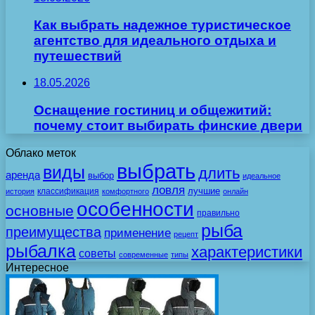
Как выбрать надежное туристическое
агентство для идеального отдыха и
путешествий
18.05.2026
Оснащение гостиниц и общежитий:
почему стоит выбирать финские двери
Облако меток
выбрать
виды
длить
аренда
выбор
идеальное
ловля
лучшие
классификация
история
комфортного
онлайн
особенности
основные
правильно
рыба
преимущества
применение
рецепт
рыбалка
характеристики
советы
современные
типы
Интересное