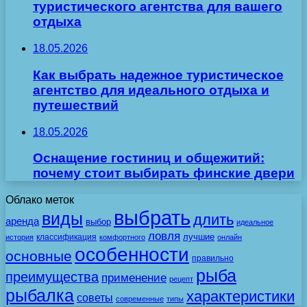
туристического агентства для вашего
отдыха
18.05.2026
Как выбрать надежное туристическое
агентство для идеального отдыха и
путешествий
18.05.2026
Оснащение гостиниц и общежитий:
почему стоит выбирать финские двери
Облако меток
выбрать
виды
длить
аренда
выбор
идеальное
ловля
лучшие
классификация
история
комфортного
онлайн
особенности
основные
правильно
рыба
преимущества
применение
рецепт
рыбалка
характеристики
советы
современные
типы